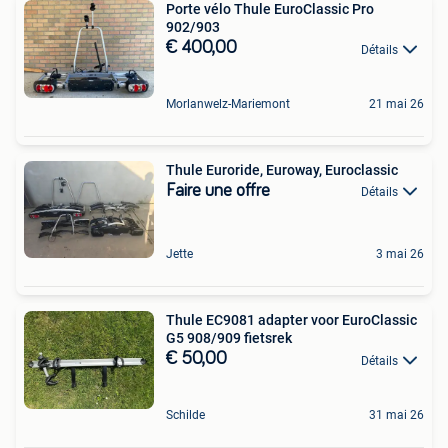
Porte vélo Thule EuroClassic Pro
902/903
€ 400,00
Détails
Morlanwelz-Mariemont
21 mai 26
Thule Euroride, Euroway, Euroclassic
Faire une offre
Détails
Jette
3 mai 26
Thule EC9081 adapter voor EuroClassic
G5 908/909 fietsrek
€ 50,00
Détails
Schilde
31 mai 26