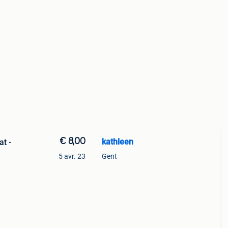
€ 8,00
kathleen
at -
5 avr. 23
Gent
leur:
ld