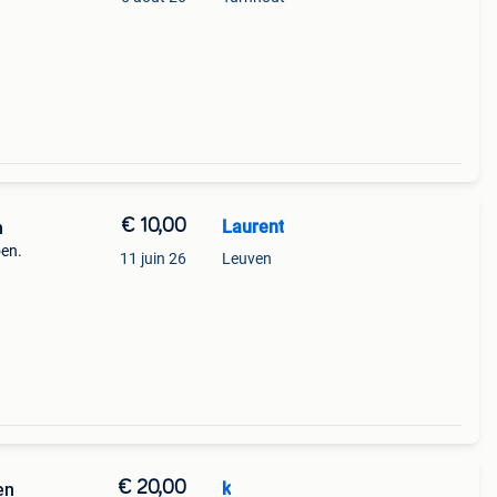
€ 10,00
Laurent
n
oen.
11 juin 26
Leuven
€ 20,00
k