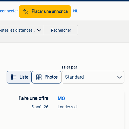
 connecter
NL
Placer une annonce
outes les distances…
Rechercher
Trier par
Liste
Photos
Faire une offre
MO
5 août 26
Londerzeel