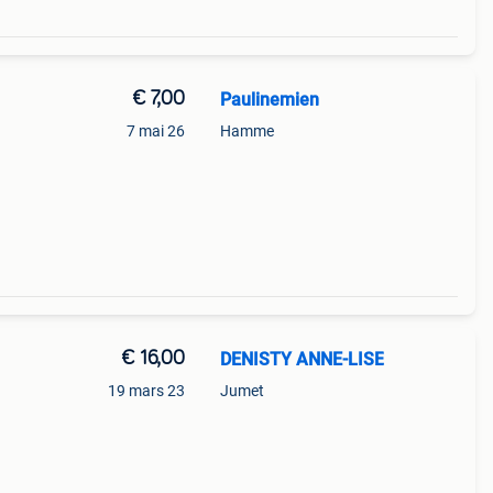
€ 7,00
Paulinemien
7 mai 26
Hamme
€ 16,00
DENISTY ANNE-LISE
19 mars 23
Jumet