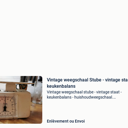
Vintage weegschaal Stube - vintage sta
keukenbalans
Vintage weegschaal stube - vintage staat -
keukenbalans - huishoudweegschaal.
Keukenbalans of weegschaal stube. Vintage. K
wit. Hoekig glas. Weegt tot 10 kg. Kan bijgeste
worden via een schroef
Enlèvement ou Envoi