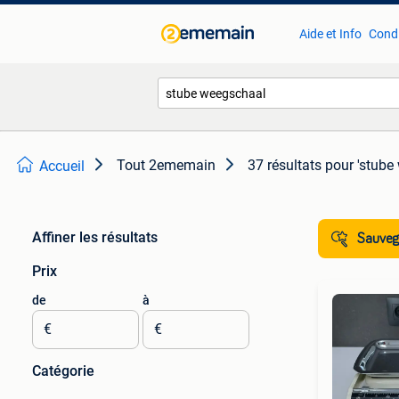
Aide et Info
Condi
Tout 2ememain
37 résultats
pour 'stube
Accueil
Affiner les résultats
Sauvega
Prix
de
à
€
€
Catégorie