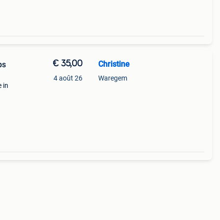
€ 35,00
Christine
ps
4 août 26
Waregem
 in