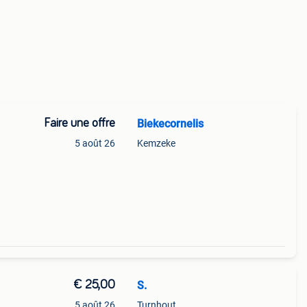
Faire une offre
Biekecornelis
5 août 26
Kemzeke
€ 25,00
S.
5 août 26
Turnhout