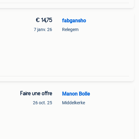
€ 14,75
fabgansho
7 janv. 26
Relegem
 bpost
Faire une offre
Manon Bolle
26 oct. 25
Middelkerke