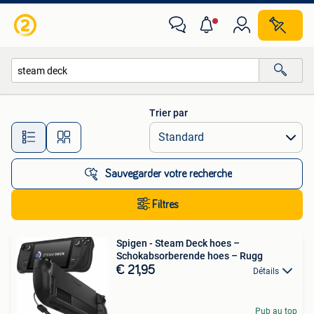
Toutes les catégories…
Trier par
Toutes les distances…
Sauvegarder votre recherche
Filtres
Spigen - Steam Deck hoes –
Schokabsorberende hoes – Rugg
€ 21,95
Détails
Pub au top