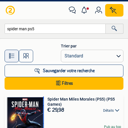
Toutes les catégories…
Trier par
Toutes les distances…
Sauvegarder votre recherche
Filtres
Spider Man Miles Morales (PS5) (PS5
Games)
€ 29,98
Détails
Pub au top