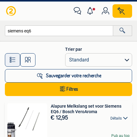
Toutes les catégories…
Trier par
Toutes les distances…
Sauvegarder votre recherche
Filtres
Alapure Melkslang set voor Siemens
EQ6 / Bosch VeroAroma
€ 12,95
Détails
Pub au top