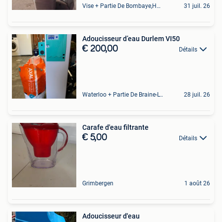
Vise + Partie De Bombaye,Hac- Court, Hermalle-Ss-Argenteau
31 juil. 26
Adoucisseur d’eau Durlem VI50
€ 200,00
Détails
Waterloo + Partie De Braine-L'Alleud, De Ohain
28 juil. 26
Carafe d'eau filtrante
€ 5,00
Détails
Grimbergen
1 août 26
Adoucisseur d'eau