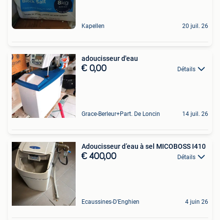
Kapellen
20 juil. 26
adoucisseur d'eau
€ 0,00
Détails
Grace-Berleur+Part. De Loncin
14 juil. 26
Adoucisseur d’eau à sel MICOBOSS I410
€ 400,00
Détails
Ecaussines-D'Enghien
4 juin 26