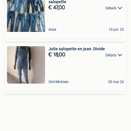
salopette
€ 47,00
Détails
Asse
10 juil. 25
Jolie salopette en jean. Divide
€ 18,00
Détails
Sint-Michiels
28 mai 26