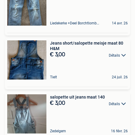
Liedekerke +Deel Borchtlombeek
14 avr. 26
Jeans short/salopette meisje maat 80
H&M
€ 3,00
Détails
Tielt
24 juil. 26
salopette uit jeans maat 140
€ 3,00
Détails
Zedelgem
16 févr. 26