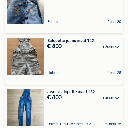
Bornem
5 mai 20
Salopette jeans maat 122
€ 8,00
Détails
Hulshout
4 mai 25
Jeans salopette maat 152
€ 8,00
Détails
Lokeren+Deel Overmere En Zele
20 août 25