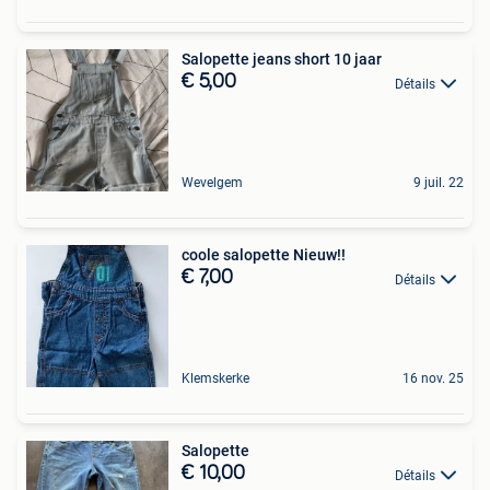
Salopette jeans short 10 jaar
€ 5,00
Détails
Wevelgem
9 juil. 22
coole salopette Nieuw!!
€ 7,00
Détails
Klemskerke
16 nov. 25
Salopette
€ 10,00
Détails