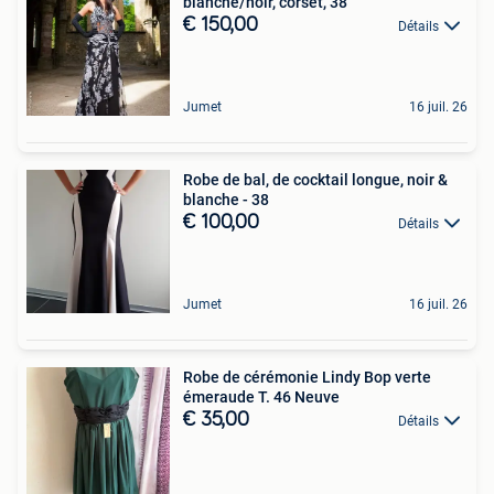
blanche/noir, corset, 38
€ 150,00
Détails
Jumet
16 juil. 26
Robe de bal, de cocktail longue, noir &
blanche - 38
€ 100,00
Détails
Jumet
16 juil. 26
Robe de cérémonie Lindy Bop verte
émeraude T. 46 Neuve
€ 35,00
Détails