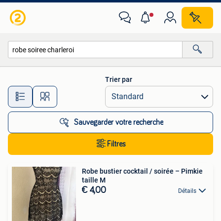
Toutes les catégories…
Trier par
Toutes les distances…
Sauvegarder votre recherche
Filtres
Robe bustier cocktail / soirée – Pimkie
taille M
€ 4,00
Détails