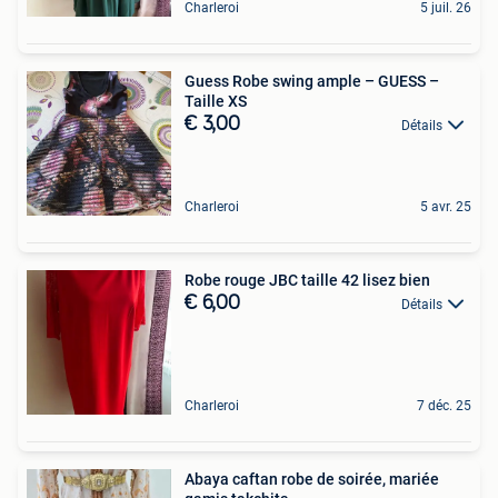
Charleroi
5 juil. 26
Guess Robe swing ample – GUESS –
Taille XS
€ 3,00
Détails
Charleroi
5 avr. 25
Robe rouge JBC taille 42 lisez bien
€ 6,00
Détails
Charleroi
7 déc. 25
Abaya caftan robe de soirée, mariée