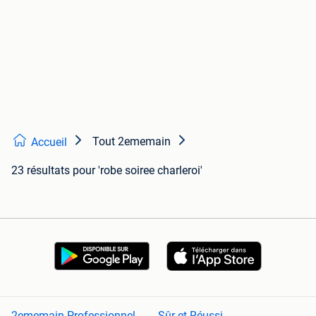
Tout 2ememain
Accueil
23 résultats
pour 'robe soiree charleroi'
2ememain Professionnel
Sûr et Réussi