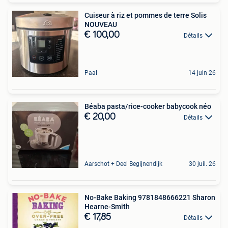
Cuiseur à riz et pommes de terre Solis
NOUVEAU
€ 100,00
Détails
Paal
14 juin 26
Béaba pasta/rice-cooker babycook néo
€ 20,00
Détails
Aarschot + Deel Begijnendijk
30 juil. 26
No-Bake Baking 9781848666221 Sharon
Hearne-Smith
€ 17,85
Détails