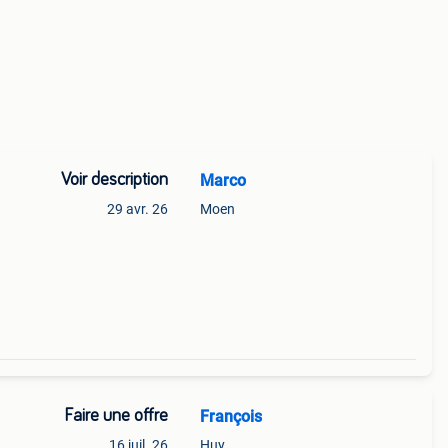
Voir description
Marco
29 avr. 26
Moen
Faire une offre
François
16 juil. 26
Huy