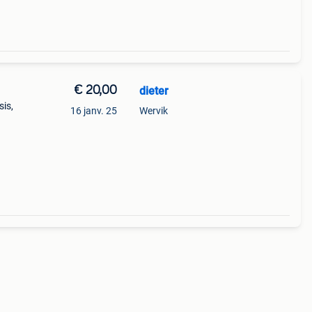
€ 20,00
dieter
sis,
16 janv. 25
Wervik