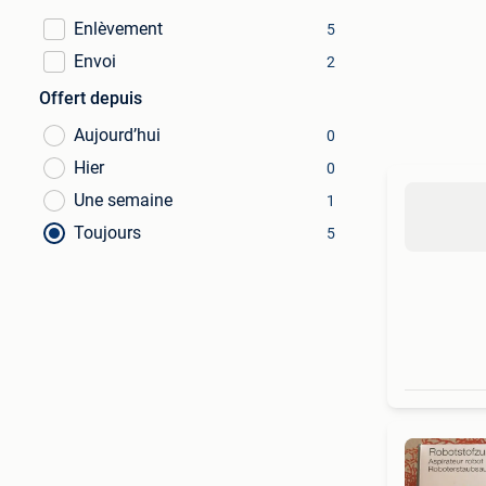
Enlèvement
5
Envoi
2
Offert depuis
Aujourd’hui
0
Hier
0
Une semaine
1
Toujours
5