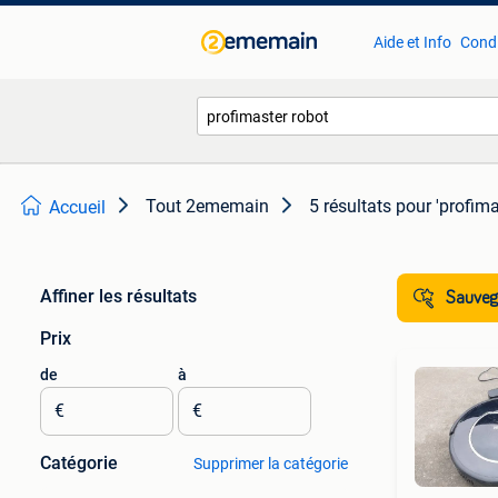
Aide et Info
Condi
Tout 2ememain
5 résultats
pour 'profima
Accueil
Affiner les résultats
Sauvega
Prix
de
à
€
€
Catégorie
Supprimer la catégorie