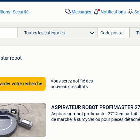
tions
Securité
Messages
Notifications
Se
Toutes les catégories…
T
ster robot'
Vous serez notifié des
rder votre recherche
nouveaux résultats
ASPIRATEUR ROBOT PROFIMASTER 2
Aspirareur robot profimaster 2712 en parfait 
de marche, à surcycler ou pour pieces détach
votre, les filtres et grosses sont neuves + reser
La batterie est à remplacer +/- 20 € . Pr