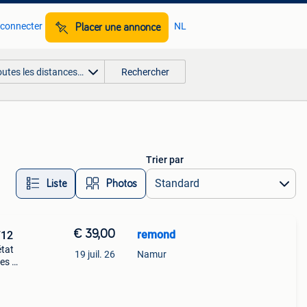
 connecter
NL
Placer une annonce
outes les distances…
Rechercher
Trier par
Liste
Photos
€ 39,00
remond
712
état
19 juil. 26
Namur
ées du
ve.