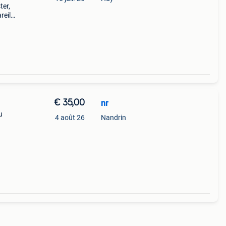
ter,
reil
gine
€ 35,00
nr
u
4 août 26
Nandrin
mande
tre