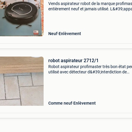
Vends aspirateur robot de la marque profimas
entièrement neuf et jamais utilisé. L&#39;appa
est complet et vendu dans sa boîte d&#39;ori
avec tous ses accessoires.
Neuf
Enlèvement
robot aspirateur 2712/1
Robot aspirateur profimaster très bon état pe
utilisé avec détecteur d&#39;interdiction de
passage vers d&#39;autre pièces et télécom
robot aspirateur nettoie automatiquement vo
maiso
Comme neuf
Enlèvement