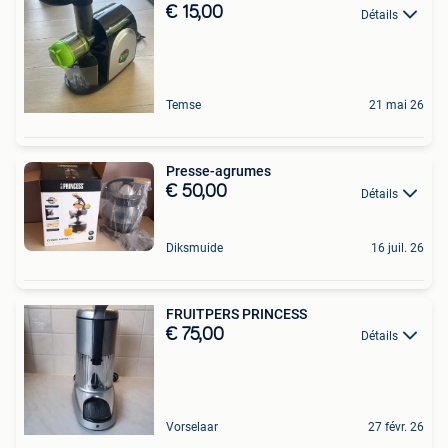
€ 15,00
Détails
Temse
21 mai 26
Presse-agrumes
€ 50,00
Détails
Diksmuide
16 juil. 26
FRUITPERS PRINCESS
€ 75,00
Détails
Vorselaar
27 févr. 26