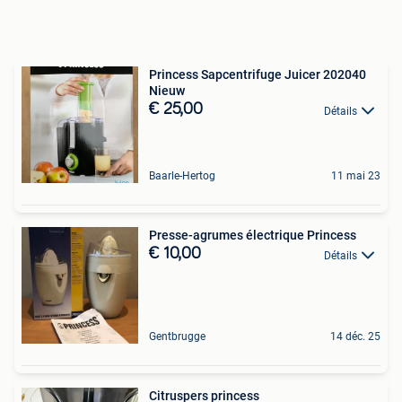
Princess Sapcentrifuge Juicer 202040
Nieuw
€ 25,00
Détails
Baarle-Hertog
11 mai 23
Presse-agrumes électrique Princess
€ 10,00
Détails
Gentbrugge
14 déc. 25
Citruspers princess