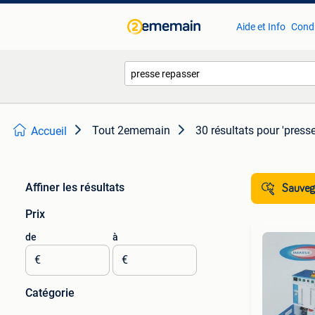
Aide et Info
Condi
Tout 2ememain
30 résultats
pour 'presse
Accueil
Affiner les résultats
Sauvega
Prix
de
à
€
€
Catégorie