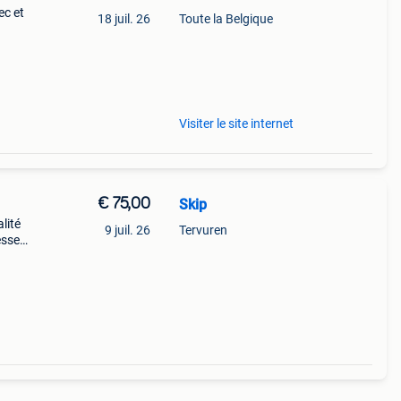
ec et
18 juil. 26
Toute la Belgique
à
Visiter le site internet
€ 75,00
Skip
lité
9 juil. 26
Tervuren
esse à
tavaro