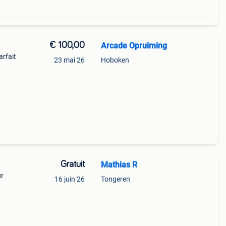
€ 100,00
Arcade Opruiming
arfait
23 mai 26
Hoboken
Gratuit
Mathias R
ur
16 juin 26
Tongeren
uffées
tre