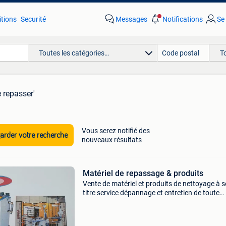
tions
Securité
Messages
Notifications
Se
Toutes les catégories…
T
 repasser'
Vous serez notifié des
rder votre recherche
nouveaux résultats
Matériel de repassage & produits
Vente de matériel et produits de nettoyage à s
titre service dépannage et entretien de toute
marque imasec propose une large gamme de
matériels professionnels tel que des planches 
repasser, cen