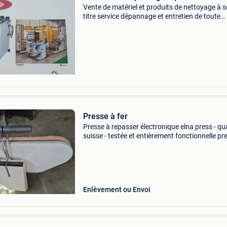
Vente de matériel et produits de nettoyage à s
titre service dépannage et entretien de toute
marque imasec propose une large gamme de
matériels professionnels tel que des planches 
repasser, cen
Presse à fer
Presse à repasser électronique elna press - qua
suisse - testée et entièrement fonctionnelle pr
repasser électronique elna press originale de 
s.a. Genève suisse. ✔ Testé et entièremen
Enlèvement ou Envoi