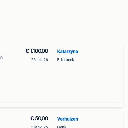
€ 1.100,00
Katarzyna
sée
26 juil. 26
Etterbeek
€ 50,00
Verhuizen
15 janv. 25
Genk