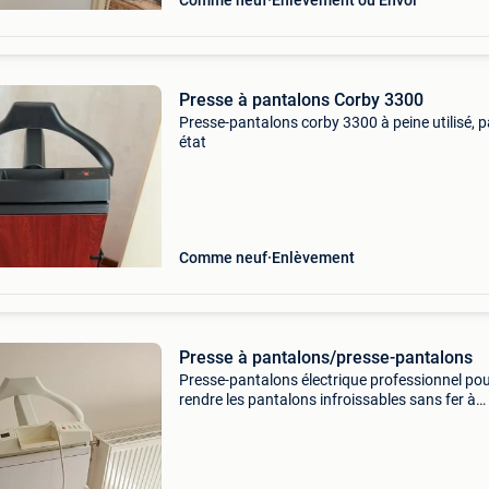
Comme neuf
Enlèvement ou Envoi
Presse à pantalons Corby 3300
Presse-pantalons corby 3300 à peine utilisé, p
état
Comme neuf
Enlèvement
Presse à pantalons/presse-pantalons
Presse-pantalons électrique professionnel po
rendre les pantalons infroissables sans fer à
repasser. ÉQuipé de plaques de pressage cha
et facile à utiliser. Au sommet se trouve un cin
pour