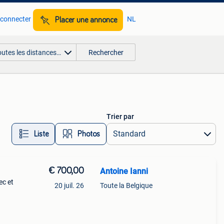
 connecter
NL
Placer une annonce
outes les distances…
Rechercher
Trier par
Liste
Photos
€ 700,00
Antoine Ianni
ec et
20 juil. 26
Toute la Belgique
à