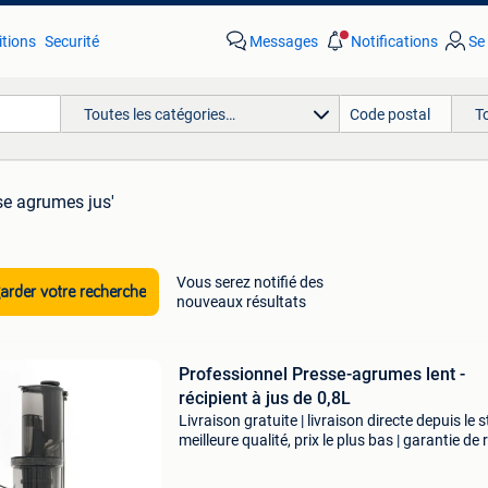
tions
Securité
Messages
Notifications
Se
Toutes les catégories…
T
se agrumes jus'
Vous serez notifié des
rder votre recherche
nouveaux résultats
Professionnel Presse-agrumes lent -
récipient à jus de 0,8L
Livraison gratuite | livraison directe depuis le s
meilleure qualité, prix le plus bas | garantie de 
sous 100 jours ce presse-agrumes profession
vous permet de créer facilement de déli