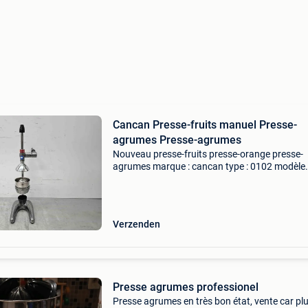
Cancan Presse-fruits manuel Presse-
agrumes Presse-agrumes
Nouveau presse-fruits presse-orange presse-
agrumes marque : cancan type : 0102 modèle
professionnel très robuste ! Les presse-agru
manuels sont conçus pour presser les agrumes
que les oranges,
Verzenden
Presse agrumes professionel
Presse agrumes en très bon état, vente car pl