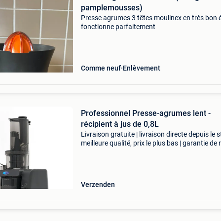
pamplemousses)
Presse agrumes 3 têtes moulinex en très bon é
fonctionne parfaitement
Comme neuf
Enlèvement
Professionnel Presse-agrumes lent -
récipient à jus de 0,8L
Livraison gratuite | livraison directe depuis le s
meilleure qualité, prix le plus bas | garantie de 
sous 100 jours ce presse-agrumes profession
vous permet de créer facilement de déli
Verzenden