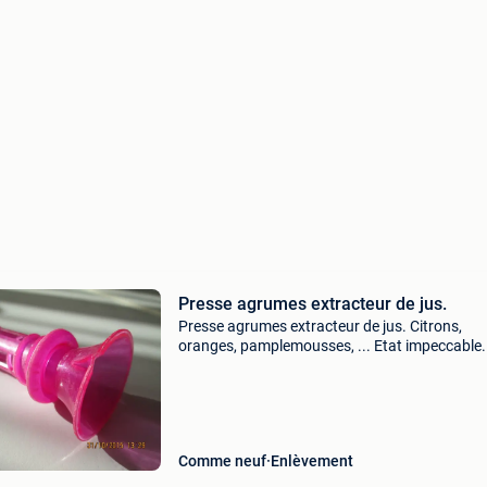
Presse agrumes extracteur de jus.
Presse agrumes extracteur de jus. Citrons,
oranges, pamplemousses, ... Etat impeccable.
Remise en mains propres dans l&#39;état bie
connu de l&#39;acheteur. Paiement à la remis
mains prop
Comme neuf
Enlèvement