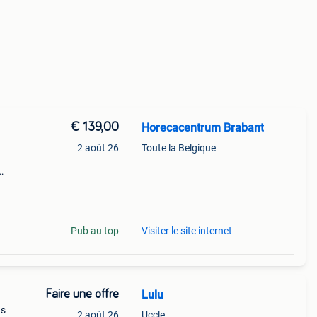
€ 139,00
Horecacentrum Brabant
2 août 26
Toute la Belgique
mes
 tels
Pub au top
Visiter le site internet
Faire une offre
Lulu
us
2 août 26
Uccle