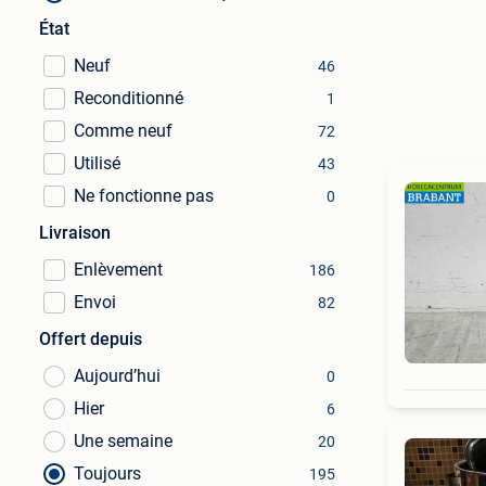
État
Neuf
46
Reconditionné
1
Comme neuf
72
Utilisé
43
Ne fonctionne pas
0
Livraison
Enlèvement
186
Envoi
82
Offert depuis
Aujourd’hui
0
Hier
6
Une semaine
20
Toujours
195