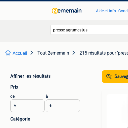
Aide et Info
Condi
Tout 2ememain
215 résultats
pour 'pres
Accueil
Affiner les résultats
Sauvega
Prix
de
à
€
€
Catégorie