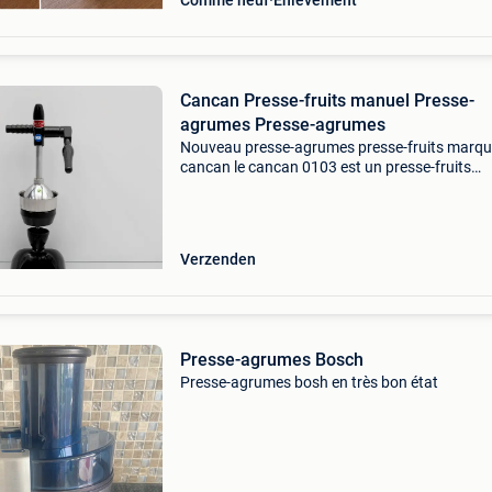
Comme neuf
Enlèvement
Cancan Presse-fruits manuel Presse-
agrumes Presse-agrumes
Nouveau presse-agrumes presse-fruits marque
cancan le cancan 0103 est un presse-fruits
professionnel permettant d'extraire rapidemen
efficacement le jus de grosses grenades, idéal
la re
Verzenden
Presse-agrumes Bosch
Presse-agrumes bosh en très bon état