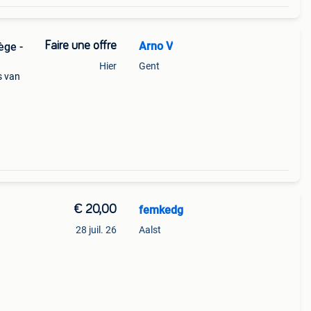
Faire une offre
Arno V
ège -
Hier
Gent
s van
€ 20,00
femkedg
28 juil. 26
Aalst