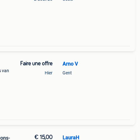
Faire une offre
Arno V
s van
Hier
Gent
€ 15,00
LauraH
rons-