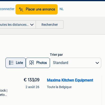
 connecter
NL
Placer une annonce
outes les distances…
Rechercher
Trier par
Liste
Photos
€ 133,09
Maxima Kitchen Equipment
2 août 26
Toute la Belgique
tock |
retour
nel