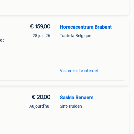
€ 159,00
Horecacentrum Brabant
28 juil. 26
Toute la Belgique
 :
t et
 pour
Visiter le site internet
€ 20,00
Saskia Renaers
Aujourd'hui
Sint-Truiden