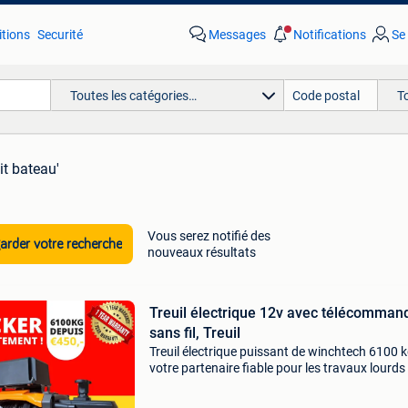
tions
Securité
Messages
Notifications
Se
Toutes les catégories…
T
it bateau'
Vous serez notifié des
rder votre recherche
nouveaux résultats
Treuil électrique 12v avec télécomman
sans fil, Treuil
Treuil électrique puissant de winchtech 6100 
votre partenaire fiable pour les travaux lourds 
Maintenant en stock ! Vous recherchez une
solution robuste et fiable pour les travaux lou