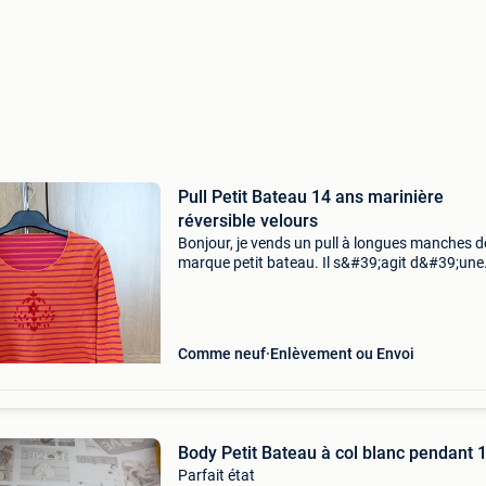
Pull Petit Bateau 14 ans marinière
réversible velours
Bonjour, je vends un pull à longues manches d
marque petit bateau. Il s&#39;agit d&#39;une
marinière réversible: les coutures sont cousue
pour que le pull puisse être porté à l&#39;en
Comme neuf
Enlèvement ou Envoi
Body Petit Bateau à col blanc pendant 
Parfait état