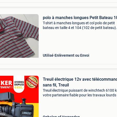
polo à manches longues Petit Bateau 1
T-shirt à manches longues et col polo de petit
bateau en taille 4 et 104 (102 de petit bateau)
rouge à rayures grises
Utilisé
Enlèvement ou Envoi
Treuil électrique 12v avec télécomman
sans fil, Treuil
Treuil électrique puissant de winchtech 6100 
votre partenaire fiable pour les travaux lourds 
Maintenant en stock ! Vous recherchez une
solution robuste et fiable pour les travaux lou
Le tr