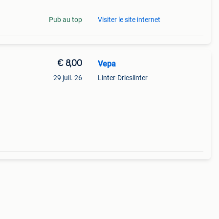
Pub au top
Visiter le site internet
€ 8,00
Vepa
29 juil. 26
Linter-Drieslinter