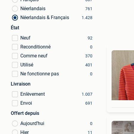
Néerlandais
761
Néerlandais & Français
1.428
État
Neuf
92
Reconditionné
0
Comme neuf
370
Utilisé
401
Ne fonctionne pas
0
Livraison
Enlèvement
1.007
Envoi
691
Offert depuis
Aujourd’hui
0
Hier
11