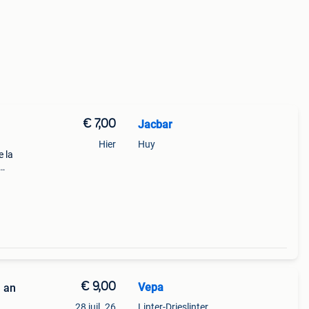
€ 7,00
Jacbar
Hier
Huy
e la
s
€ 9,00
Vepa
1 an
28 juil. 26
Linter-Drieslinter