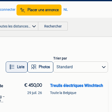
 connecter
NL
Placer une annonce
outes les distances…
Rechercher
Trier par
Liste
Photos
€ 450,00
Treuils électriques Winchtech
de
29 juil. 26
Toute la Belgique
kg –
!
rds ?