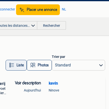
 connecter
NL
Placer une annonce
outes les distances…
Rechercher
Trier par
Liste
Photos
Voir description
kevin
uwerij
voet
Aujourd'hui
Ninove
ier
el
 en