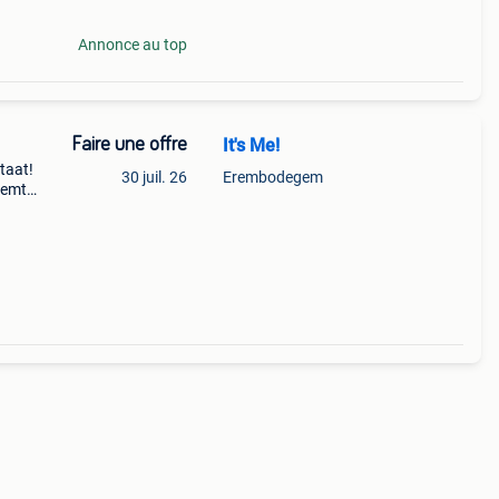
Annonce au top
Faire une offre
It's Me!
taat!
30 juil. 26
Erembodegem
eemt
 met