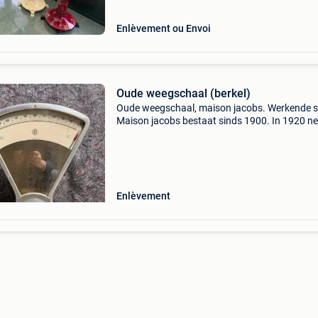
Enlèvement ou Envoi
Oude weegschaal (berkel)
Oude weegschaal, maison jacobs. Werkende s
Maison jacobs bestaat sinds 1900. In 1920 n
de firma berkel het “huis jacobs” over (samen
de winkels in antwerpen, luik, brussel en gent).
Kenne
Enlèvement