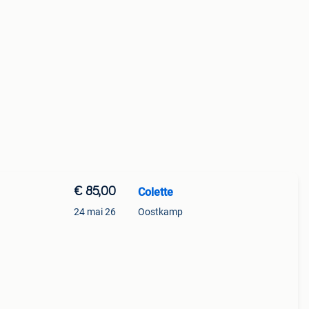
€ 85,00
Colette
24 mai 26
Oostkamp