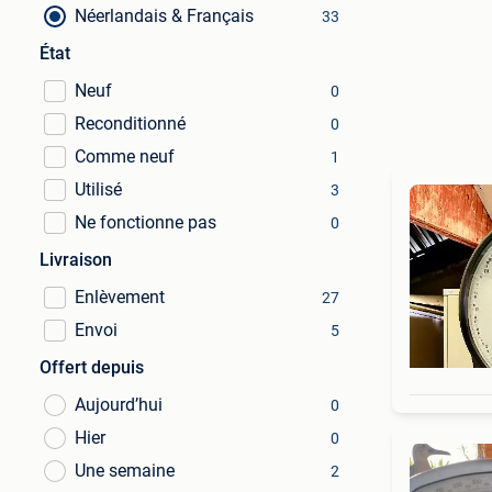
Néerlandais & Français
33
État
Neuf
0
Reconditionné
0
Comme neuf
1
Utilisé
3
Ne fonctionne pas
0
Livraison
Enlèvement
27
Envoi
5
Offert depuis
Aujourd’hui
0
Hier
0
Une semaine
2