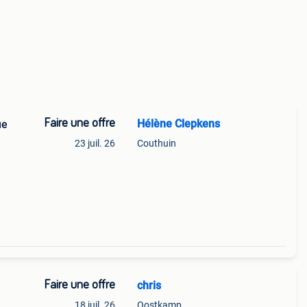
Faire une offre
Hélène Clepkens
ue
23 juil. 26
Couthuin
ues :
n
Faire une offre
chris
18 juil. 26
Oostkamp