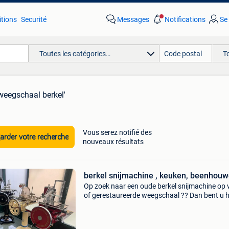
tions
Securité
Messages
Notifications
Se
Toutes les catégories…
T
weegschaal berkel'
Vous serez notifié des
rder votre recherche
nouveaux résultats
berkel snijmachine , keuken, beenho
Op zoek naar een oude berkel snijmachine op 
of gerestaureerde weegschaal ?? Dan bent u h
op het juiste adres ..30 Jaar ervaring ! De berk
vleessnijmachines snijden uw ham ,carpaccio
salam