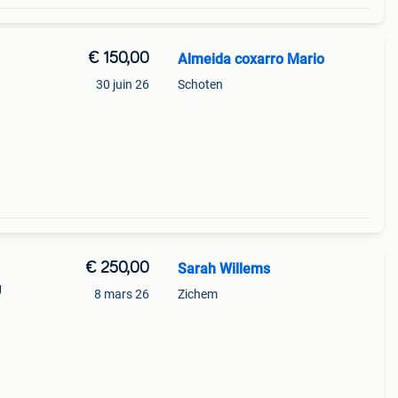
€ 150,00
Almeida coxarro Mario
30 juin 26
Schoten
€ 250,00
Sarah Willems
g
8 mars 26
Zichem