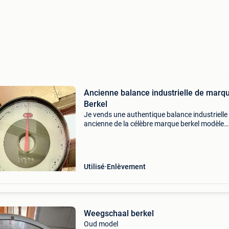
Ancienne balance industrielle de marq
Berkel
Je vends une authentique balance industrielle
ancienne de la célèbre marque berkel modèle
robuste idéal pour un commerce, caractéristiq
marque : berkel (logo rouge d&#39;origine bie
visible
Utilisé
Enlèvement
Weegschaal berkel
Oud model