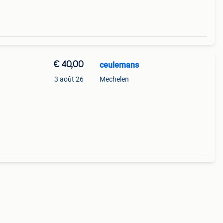
€ 40,00
ceulemans
3 août 26
Mechelen