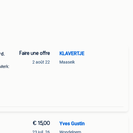
Faire une offre
KLAVERTJE
rd.
2 août 22
Maaseik
Merk:
€ 15,00
Yves Gustin
23 juil. 26
Wondelgem