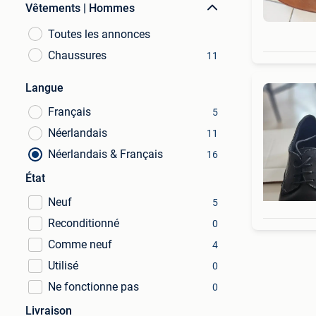
Vêtements | Hommes
Toutes les annonces
Chaussures
11
Langue
Français
5
Néerlandais
11
Néerlandais & Français
16
État
Neuf
5
Reconditionné
0
Comme neuf
4
Utilisé
0
Ne fonctionne pas
0
Livraison