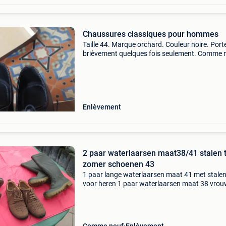
Chaussures classiques pour hommes
Taille 44. Marque orchard. Couleur noire. Port
brièvement quelques fois seulement. Comme 
Prix à convenir
Enlèvement
2 paar waterlaarsen maat38/41 stalen t
zomer schoenen 43
1 paar lange waterlaarsen maat 41 met stalen
voor heren 1 paar waterlaarsen maat 38 vrou
een paar lederen schoenen merk orchard kleur
bruin degelijke schoenen wel met verluchtings
gaten boven