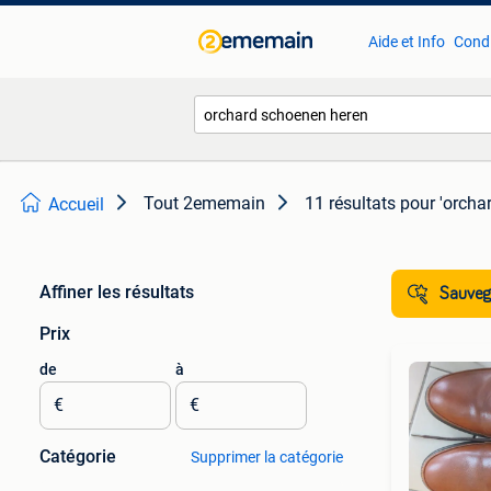
Aide et Info
Condi
Tout 2ememain
11 résultats
pour 'orcha
Accueil
Affiner les résultats
Sauvega
Prix
de
à
€
€
Catégorie
Supprimer la catégorie