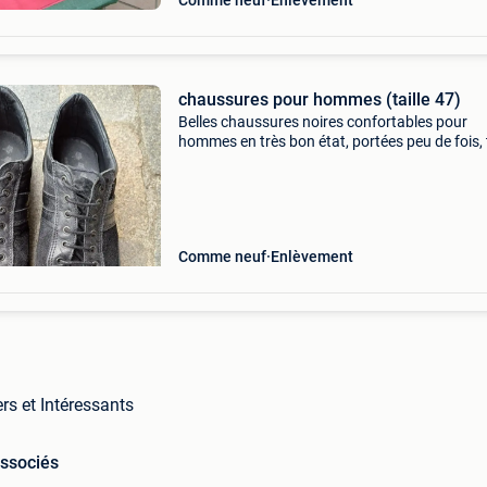
Comme neuf
Enlèvement
chaussures pour hommes (taille 47)
Belles chaussures noires confortables pour
hommes en très bon état, portées peu de fois, t
47. Je les vends parce qu&#39;ils sont trop pet
Comme neuf
Enlèvement
rs et Intéressants
associés