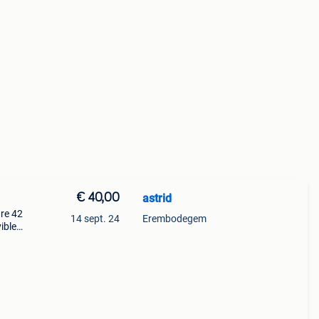
€ 40,00
astrid
re 42
14 sept. 24
Erembodegem
vibles
42%