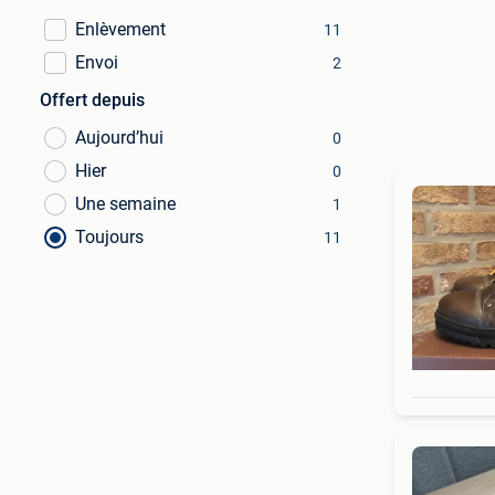
Enlèvement
11
Envoi
2
Offert depuis
Aujourd’hui
0
Hier
0
Une semaine
1
Toujours
11