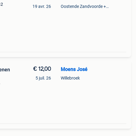
42
19 avr. 26
Oostende Zandvoorde +Oostende
€ 12,00
Moens José
enen
5 juil. 26
Willebroek
.
el