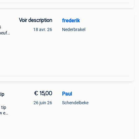
Voir description
frederik
é
18 avr. 26
Nederbrakel
neuf.
€ 15,00
Paul
ip
26 juin 26
Schendelbeke
 tip
w en