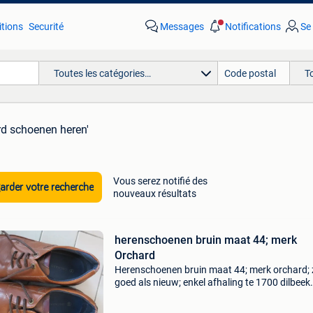
tions
Securité
Messages
Notifications
Se
Toutes les catégories…
T
rd schoenen heren'
Vous serez notifié des
rder votre recherche
nouveaux résultats
herenschoenen bruin maat 44; merk
Orchard
Herenschoenen bruin maat 44; merk orchard; 
goed als nieuw; enkel afhaling te 1700 dilbeek
vlaams-brabant tegen contante betaling. € 45