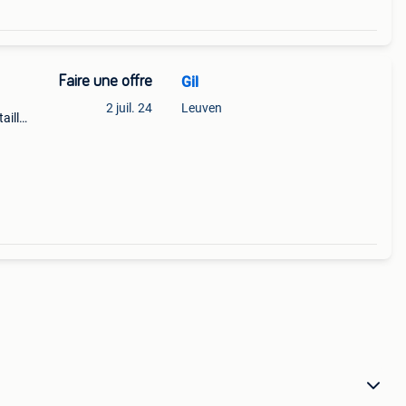
Faire une offre
Gil
2 juil. 24
Leuven
aille
its.