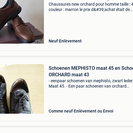
Chaussures new orchard pour homme taille : 
couleur : marron le prix d&#39;achat était de
59,95€ nouveau et toujours dans la boîte.
Neuf
Enlèvement
Schoenen MEPHISTO maat 45 en Scho
ORCHARD maat 43
- eenpaar schoenen van mephisto, zwart leder
Maat 45. - Een paar schoenen van orchard
handmade, bruin leder. Maat 43. Allebei niet ve
gedragen en in heel goede staat. 12€ per stuk.
Comme neuf
Enlèvement ou Envoi