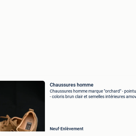
Chaussures homme
Chaussures homme marque "orchard" - pointu
- coloris brun clair et semelles intérieures amo
neuves (prix demandé 40,00€ = ristourne de 
sur le prix d&#39;achat) paieme
Neuf
Enlèvement