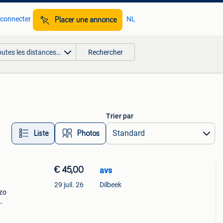
 connecter
NL
Placer une annonce
outes les distances…
Rechercher
Trier par
Liste
Photos
€ 45,00
avs
29 juil. 26
Dilbeek
zo