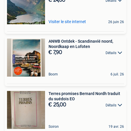
€ 24,60
Détails
Visiter le site internet
26 juin 26
ANWB Ontdek - Scandinavië noord,
Noordkaap en Lofoten
€ 7,90
Détails
Boom
6 juil. 26
Terres promises Bernard Nordh traduit
du suédois EO
€ 25,00
Détails
Soiron
19 avr. 26