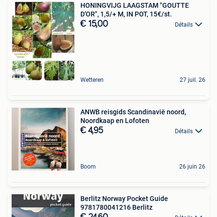
HONINGVIJG LAAGSTAM "GOUTTE
D'OR", 1,5/+ M, IN POT, 15€/st.
€ 15,00
Détails
Wetteren
27 juil. 26
ANWB reisgids Scandinavië noord,
Noordkaap en Lofoten
€ 4,95
Détails
Boom
26 juin 26
Berlitz Norway Pocket Guide
9781780041216 Berlitz