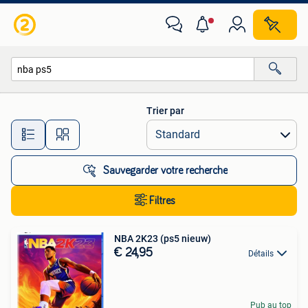
Toutes les catégories…
Trier par
Toutes les distances…
Sauvegarder votre recherche
Filtres
NBA 2K23 (ps5 nieuw)
€ 24,95
Détails
Pub au top