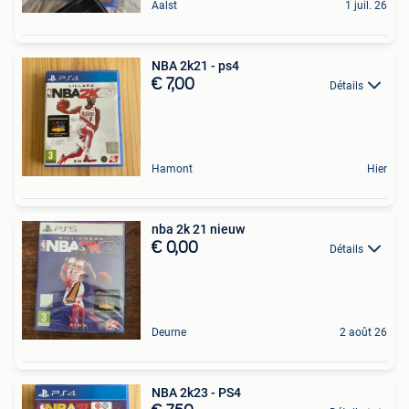
Aalst
1 juil. 26
NBA 2k21 - ps4
€ 7,00
Détails
Hamont
Hier
nba 2k 21 nieuw
€ 0,00
Détails
Deurne
2 août 26
NBA 2k23 - PS4