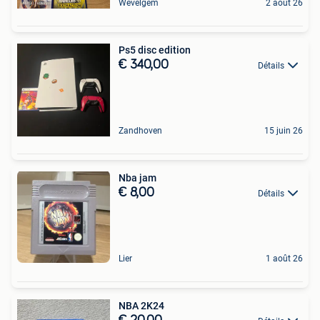
Wevelgem
2 août 26
Ps5 disc edition
€ 340,00
Détails
Zandhoven
15 juin 26
Nba jam
€ 8,00
Détails
Lier
1 août 26
NBA 2K24