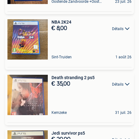
Oostende Zandvoorde +Oostende
23 juil. 26
NBA 2K24
€ 8,00
Détails
Sint-Truiden
1 août 26
Death stranding 2 ps5
€ 35,00
Détails
Kemzeke
31 juil. 26
Jedi survivor ps5