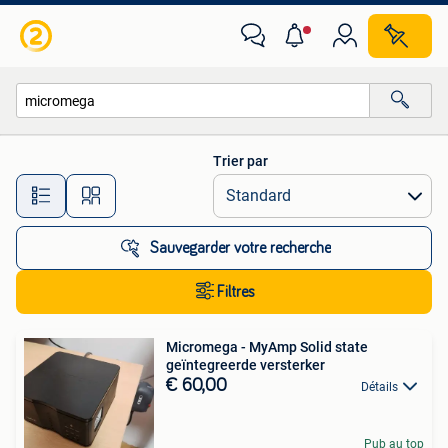
Toutes les catégories…
Trier par
Toutes les distances…
Sauvegarder votre recherche
Filtres
Micromega - MyAmp Solid state
geïntegreerde versterker
€ 60,00
Détails
Pub au top