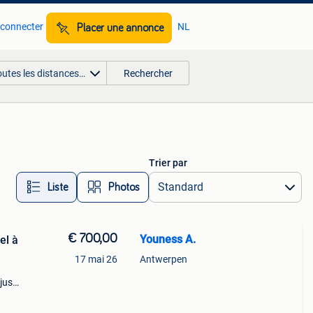
 connecter
NL
Placer une annonce
outes les distances…
Rechercher
Trier par
Liste
Photos
€ 700,00
Youness A.
el à
17 mai 26
Antwerpen
jus
e
ma