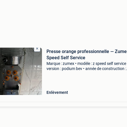
Presse orange professionnelle — Zume
Speed Self Service
Marque : zumex • modèle : z speed self service 
version : podium bev • année de construction :
04/2011 • tension : 230 v • fréquence : 50 à 60
puissance : 0,280 kw
Enlèvement