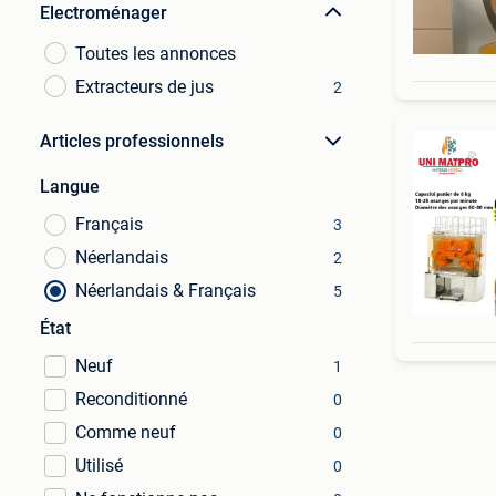
Electroménager
Toutes les annonces
Extracteurs de jus
2
Articles professionnels
Langue
Français
3
Néerlandais
2
Néerlandais & Français
5
État
Neuf
1
Reconditionné
0
Comme neuf
0
Utilisé
0