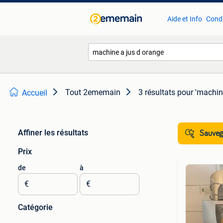
Aide et Info
Condi
Tout 2ememain
3 résultats
pour 'machin
Accueil
Affiner les résultats
Sauvega
Prix
de
à
€
€
Catégorie