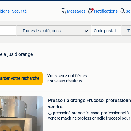
tions
Securité
Messages
Notifications
Se
Toutes les catégories…
T
e a jus d orange'
Vous serez notifié des
rder votre recherche
nouveaux résultats
Pressoir à orange Frucosol professionn
vendre
🍊 pressoir à orange frucosol professionnel à
vendre machine professionnelle frucosol pour 
d&#39;orange frais. Idéal pour l&#39;industri
hôtelière, la sandwicherie, le restaurant ou le 