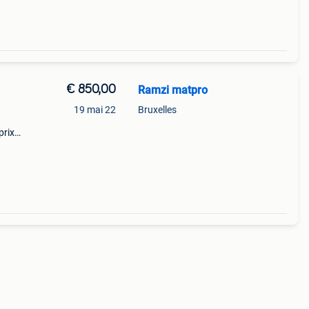
€ 850,00
Ramzi matpro
19 mai 22
Bruxelles
prix
out en
nck