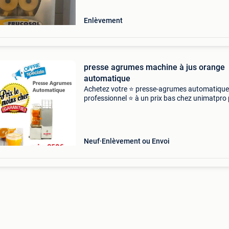
Enlèvement
presse agrumes machine à jus orange
automatique
Achetez votre ⭐ presse-agrumes automatique
professionnel ⭐ à un prix bas chez unimatpro 
le mois cher garantie . Livraison gratuite part
belgique plus d&#39;info: adresse: 124 rue vo
Neuf
Enlèvement ou Envoi