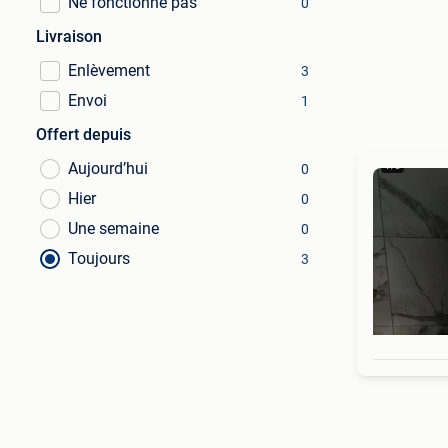
Ne fonctionne pas
0
Livraison
Enlèvement
3
Envoi
1
Offert depuis
Aujourd’hui
0
Hier
0
Une semaine
0
Toujours
3