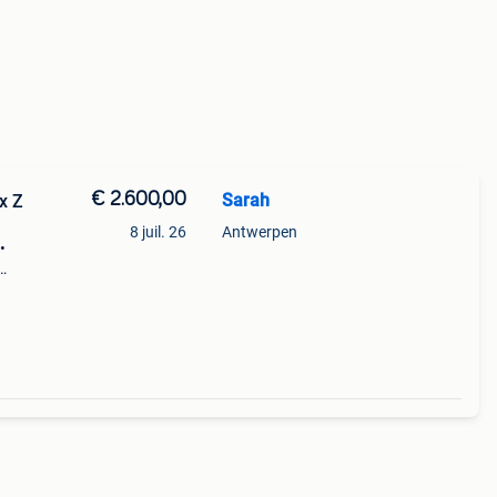
€ 2.600,00
Sarah
x Z
8 juil. 26
Antwerpen
•
 hz •