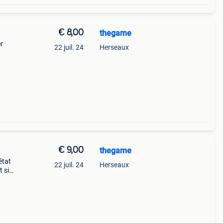
€ 8,00
thegame
r
22 juil. 24
Herseaux
€ 9,00
thegame
état
22 juil. 24
Herseaux
 si
ts