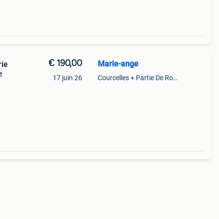
€ 190,00
Marie-ange
rie
t
17 juin 26
Courcelles + Partie De Roux