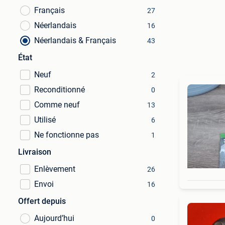
Français
27
Néerlandais
16
Néerlandais & Français
43
État
Neuf
2
Reconditionné
0
Comme neuf
13
Utilisé
6
Ne fonctionne pas
1
Livraison
Enlèvement
26
Envoi
16
Offert depuis
Aujourd’hui
0