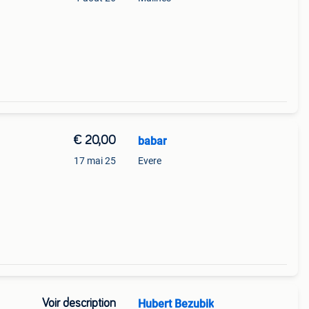
es
es
€ 20,00
babar
17 mai 25
Evere
Voir description
Hubert Bezubik