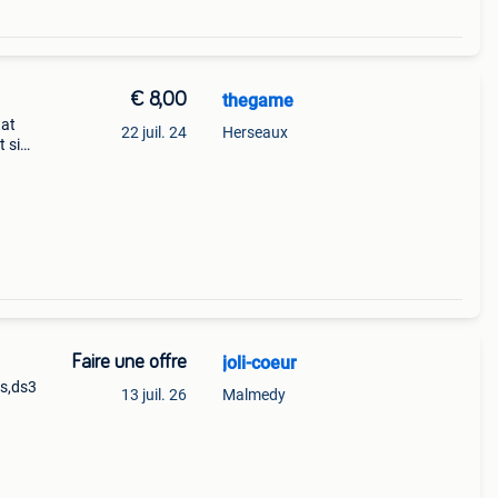
€ 8,00
thegame
tat
22 juil. 24
Herseaux
 si
ts
Faire une offre
joli-coeur
ds,ds3
13 juil. 26
Malmedy