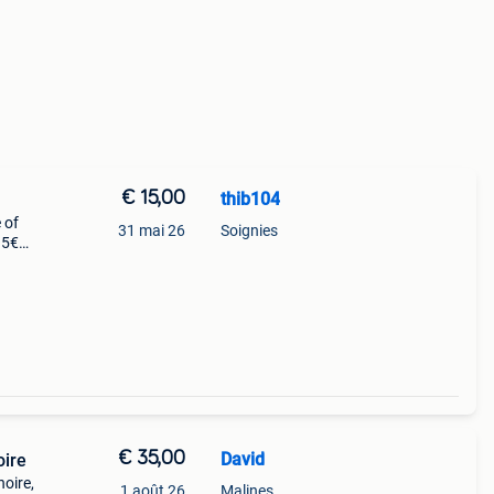
€ 15,00
thib104
 of
31 mai 26
Soignies
 5€
€ 35,00
David
oire
noire,
1 août 26
Malines