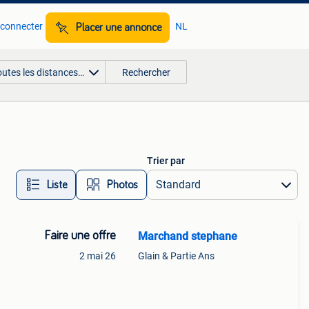
 connecter
NL
Placer une annonce
outes les distances…
Rechercher
Trier par
Liste
Photos
Faire une offre
Marchand stephane
2 mai 26
Glain & Partie Ans