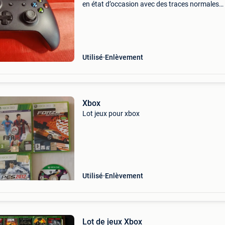
en état d’occasion avec des traces normales
d’utilisation. Fonctionne avec des piles aa ; pil
non incluses. Vendue telle que présentée sur l
Utilisé
Enlèvement
Xbox
Lot jeux pour xbox
Utilisé
Enlèvement
Lot de jeux Xbox