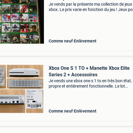
Je vends par la présente ma collection de jeux
xbox. Le prix varie en fonction du jeu ! Jeux p
xbox one et xbox series x nba 2k14 gears of wa
édition ultime doom eternal injustice 2 (édition
Comme neuf
Enlèvement
Xbox One S 1 TO + Manette Xbox Elite
Series 2 + Accessoires
Je vends une xbox one s 1 to en très bon état,
propre et entièrement fonctionnelle. Le lot
comprend : ✅ xbox one s 1 to ✅ manette xbox 
series 2 ✅ mallette de transport officielle ✅
accessoires d
Comme neuf
Enlèvement