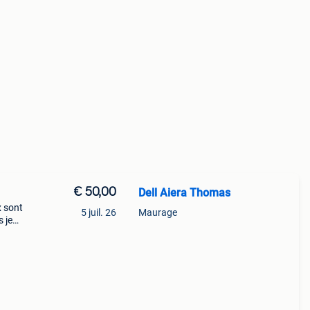
€ 50,00
Dell Aiera Thomas
x sont
5 juil. 26
Maurage
s jeux
 -