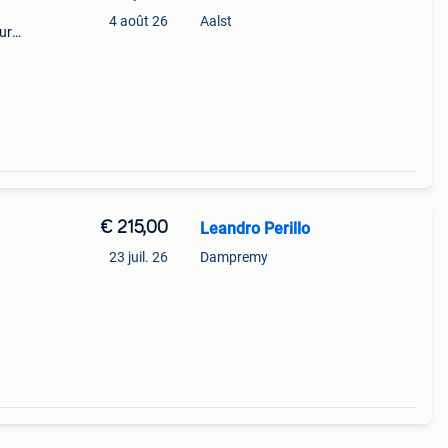
4 août 26
Aalst
our
r :
 lég
€ 215,00
Leandro Perillo
23 juil. 26
Dampremy
elite