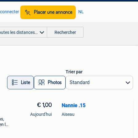
 connecter
NL
Placer une annonce
outes les distances…
Rechercher
Trier par
Liste
Photos
€ 1,00
Nannie .15
Aujourd'hui
Aiseau
ns,
en lot
dre à