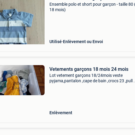
Ensemble polo et short pour garçon - taille 80 
18 mois)
Utilisé
Enlèvement ou Envoi
Vetements garçons 18 mois 24 mois
Lot vetement garçons 18/24mois veste
pyjama,pantalon ,cape de bain ,crocs 23 ,pull ..
35 Piece soit 1 euro piece ,ou le lot 20 euro a v
voir sur enghien ,possibilité de retrait sur engh
Enlèvement