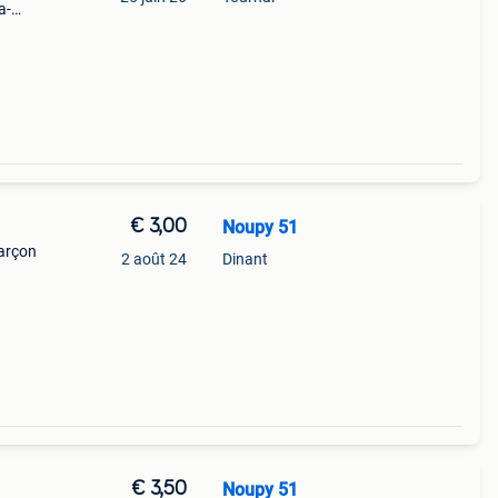
a-
€ 3,00
Noupy 51
garçon
2 août 24
Dinant
€ 3,50
Noupy 51