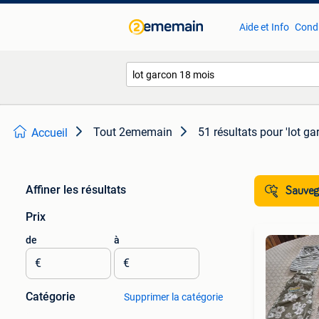
Aide et Info
Condi
Tout 2ememain
51 résultats
pour 'lot g
Accueil
Affiner les résultats
Sauvega
Prix
de
à
€
€
Catégorie
Supprimer la catégorie