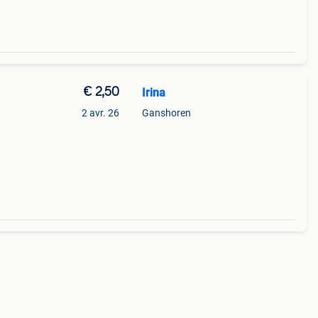
€ 2,50
Irina
2 avr. 26
Ganshoren