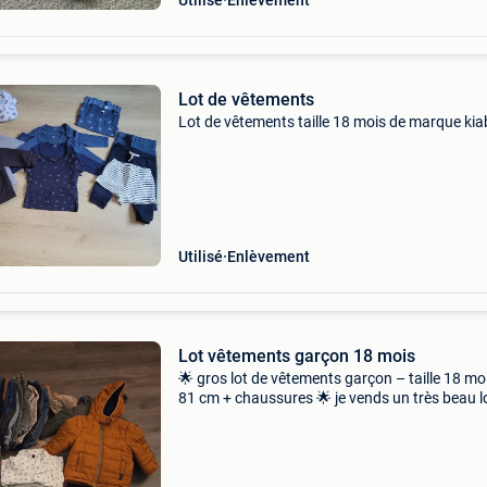
Utilisé
Enlèvement
Lot de vêtements
Lot de vêtements taille 18 mois de marque kia
Utilisé
Enlèvement
Lot vêtements garçon 18 mois
🌟 gros lot de vêtements garçon – taille 18 moi
81 cm + chaussures 🌟 je vends un très beau l
vêtements pour garçon en taille 18 mois / 81 
idéal pour renouveler toute une garde-robe à p