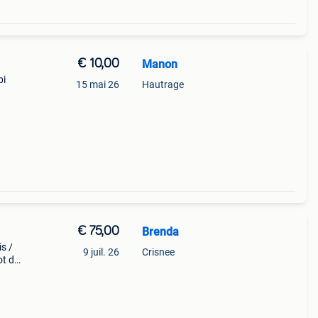
€ 10,00
Manon
bi
15 mai 26
Hautrage
€ 75,00
Brenda
s /
9 juil. 26
Crisnee
ot de
cm,
eti