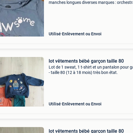
manches longues diverses marques : orchestr
h&m-tape à l&#39;oeil-baby club-in extenso et
autres tous en bon état : pas de tâches pas de
trous
Utilisé
Enlèvement ou Envoi
lot vêtements bébé garçon taille 80
Lot de 1 sweat, 1 t-shirt et un pantalon pour 
- taille 80 (12 à 18 mois) très bon état.
Utilisé
Enlèvement ou Envoi
lot vêtements bébé garçon taille 80