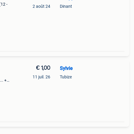
(12 -
2 août 24
Dinant
€ 1,00
Sylvie
11 juil. 26
Tubize
.. +-
enir
ien oi