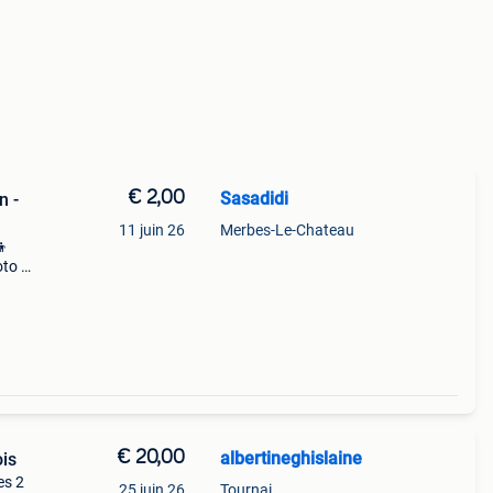
€ 2,00
Sasadidi
n -
11 juin 26
Merbes-Le-Chateau
👦
oto 📷
€ 20,00
albertineghislaine
ois
es 2
25 juin 26
Tournai