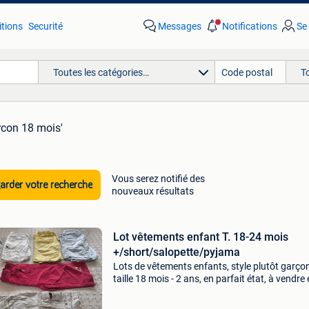
tions
Securité
Messages
Notifications
Se
Toutes les catégories…
T
arcon 18 mois'
Vous serez notifié des
rder votre recherche
nouveaux résultats
Lot vêtements enfant T. 18-24 mois
+/short/salopette/pyjama
Lots de vêtements enfants, style plutôt garço
taille 18 mois - 2 ans, en parfait état, à vendre 
ou séparément :́ (24€ le lot) possibilité de ven
la pièce... Lot 1 (2 ans) : (10&eur