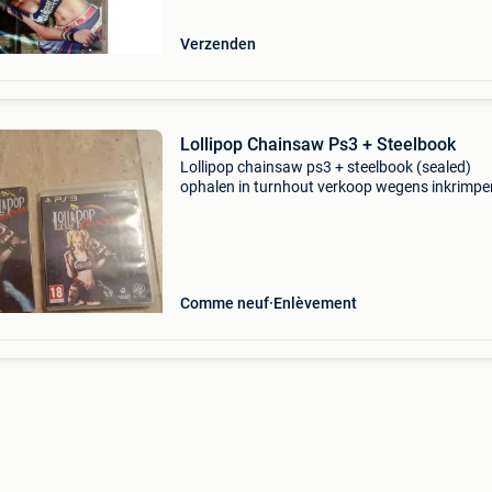
games.geen fysie
Verzenden
Lollipop Chainsaw Ps3 + Steelbook
Lollipop chainsaw ps3 + steelbook (sealed)
ophalen in turnhout verkoop wegens inkrimpe
verzameling
Comme neuf
Enlèvement