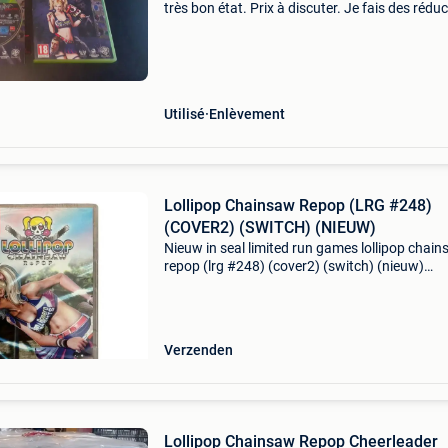
très bon état. Prix à discuter. Je fais des rédu
si vous achetez plusieurs jeux.
Utilisé
Enlèvement
Lollipop Chainsaw Repop (LRG #248)
(COVER2) (SWITCH) (NIEUW)
Nieuw in seal limited run games lollipop chai
repop (lrg #248) (cover2) (switch) (nieuw)
gameshop 050 is een gameshop die bestaat s
2017.inkoop en verkoop van spelcomputers e
games.geen fysie
Verzenden
Lollipop Chainsaw Repop Cheerleader