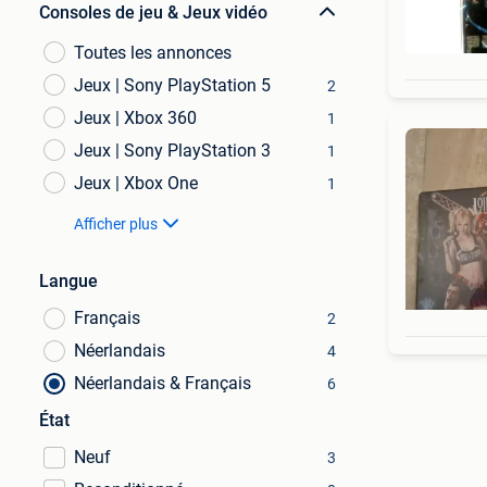
Consoles de jeu & Jeux vidéo
Toutes les annonces
Jeux | Sony PlayStation 5
2
Jeux | Xbox 360
1
Jeux | Sony PlayStation 3
1
Jeux | Xbox One
1
Afficher plus
Langue
Français
2
Néerlandais
4
Néerlandais & Français
6
État
Neuf
3