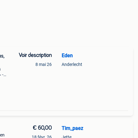
Voir description
Eden
us,
8 mai 26
Anderlecht
s
 -
on ~
€ 60,00
Tim_paez
 en
18 févr. 26
Jette