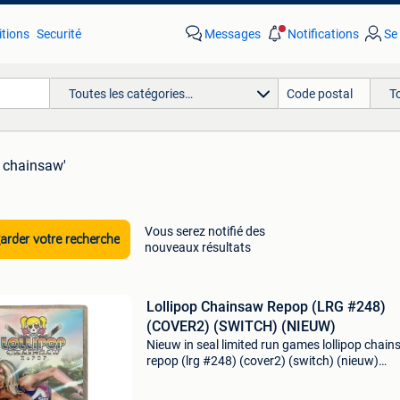
tions
Securité
Messages
Notifications
Se
Toutes les catégories…
T
p chainsaw'
Vous serez notifié des
rder votre recherche
nouveaux résultats
Lollipop Chainsaw Repop (LRG #248)
(COVER2) (SWITCH) (NIEUW)
Nieuw in seal limited run games lollipop chai
repop (lrg #248) (cover2) (switch) (nieuw)
gameshop 050 is een gameshop die bestaat s
2017.inkoop en verkoop van spelcomputers e