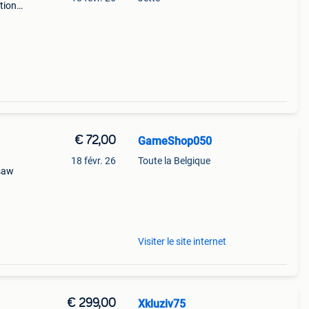
ctions
€ 72,00
GameShop050
18 févr. 26
Toute la Belgique
nsaw
inds
n
Visiter le site internet
€ 299,00
Xkluziv75