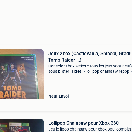
Jeux Xbox (Castlevania, Shinobi, Gradi
Tomb Raider ...)
Console : xbox series x tous les jeux sont neuf
sous blister! Titres : - lollipop chainsaw repop ~
stock épuisé ! - - Castlevania dominus collecti
74.99€ - (dernier exemplaire !) - - Shino
Neuf
Envoi
Lollipop Chainsaw pour Xbox 360
Jeu lollipop chainsaw pour xbox 360, complet