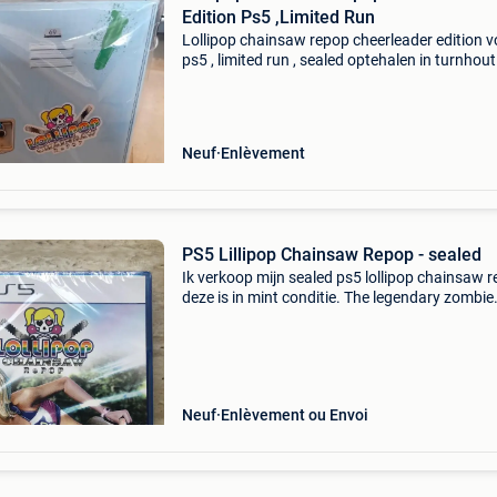
Edition Ps5 ,Limited Run
Lollipop chainsaw repop cheerleader edition v
ps5 , limited run , sealed optehalen in turnhout
verkoop wegens inkrimpen verzameling
Neuf
Enlèvement
PS5 Lillipop Chainsaw Repop - sealed
Ik verkoop mijn sealed ps5 lollipop chainsaw r
deze is in mint conditie. The legendary zombie
hunter juliet is finally back! Game zal met zorg
verpakt verzonden worden, ophalen is evenee
mogeli
Neuf
Enlèvement ou Envoi