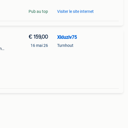
Pub au top
Visiter le site internet
€ 159,00
Xkluziv75
16 mai 26
Turnhout
n