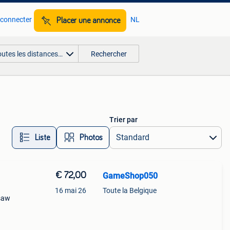
 connecter
NL
Placer une annonce
outes les distances…
Rechercher
Trier par
Liste
Photos
€ 72,00
GameShop050
16 mai 26
Toute la Belgique
nsaw
inds
n