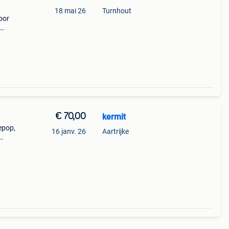
18 mai 26
Turnhout
oor
€ 70,00
kermit
epop,
16 janv. 26
Aartrijke
ns