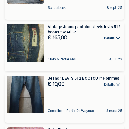
Schaerbeek
8 sept. 25
Vintage Jeans pantalons levis levi's 512
bootcut w34l32
€ 165,00
Détails
Glain & Partie Ans
8 juil. 23
Jeans " LEVI'S 512 BOOTCUT" Hommes
€ 10,00
Détails
Gosselies + Partie De Wayaux
8 mars 25