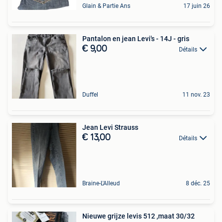
Glain & Partie Ans
17 juin 26
Pantalon en jean Levi's - 14J - gris
€ 9,00
Détails
Duffel
11 nov. 23
Jean Levi Strauss
€ 13,00
Détails
Braine-L'Alleud
8 déc. 25
Nieuwe grijze levis 512 ,maat 30/32