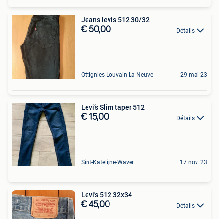
Jeans levis 512 30/32
€ 50,00
Détails
Ottignies-Louvain-La-Neuve
29 mai 23
Levi’s Slim taper 512
€ 15,00
Détails
Sint-Katelijne-Waver
17 nov. 23
Levi's 512 32x34
€ 45,00
Détails