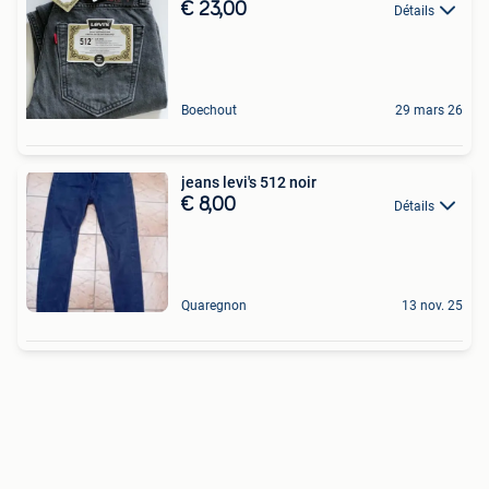
€ 23,00
Détails
Boechout
29 mars 26
jeans levi's 512 noir
€ 8,00
Détails
Quaregnon
13 nov. 25