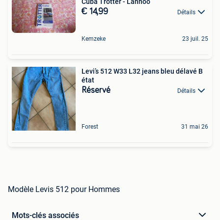
Cuba Trotter - Lannoo
€ 14,99
Détails
Kemzeke
23 juil. 25
Levi’s 512 W33 L32 jeans bleu délavé B
état
Réservé
Détails
Forest
31 mai 26
Modèle Levis 512 pour Hommes
Mots-clés associés