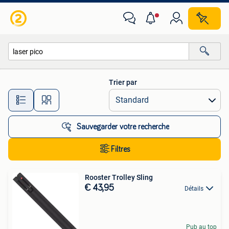
Toutes les catégories…
Trier par
Toutes les distances…
Sauvegarder votre recherche
Filtres
Rooster Trolley Sling
€ 43,95
Détails
Pub au top