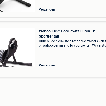
Verzenden
Wahoo Kickr Core Zwift Huren - bij
Sportrental!
Huur nu de nieuwste direct-drive trainers van 
of wahoo per maand bij sportrental. Wij verst
de trainers gratis door heel belgië met dpd. 
kickr core zwift one hellingspercentage 16% m
Verzenden