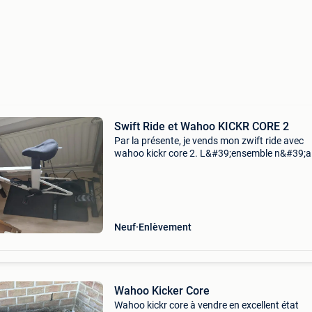
Swift Ride et Wahoo KICKR CORE 2
Par la présente, je vends mon zwift ride avec
wahoo kickr core 2. L&#39;ensemble n&#39;a
2 mois, est dans un état presque neuf et fonc
parfaitement. Il est également livré avec une g
Neuf
Enlèvement
Wahoo Kicker Core
Wahoo kickr core à vendre en excellent état