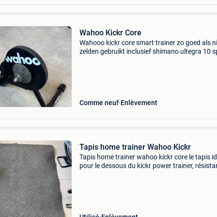
Wahoo Kickr Core
Wahooo kickr core smart trainer zo goed als n
zelden gebruikt inclusief shimano ultegra 10 
Comme neuf
Enlèvement
Tapis home trainer Wahoo Kickr
Tapis home trainer wahoo kickr core le tapis id
pour le dessous du kickr power trainer, résista
l&#39;eau, antidérapant et insonorisant.
Dimensions : 91,4 x 198,1 cm vente que de la 
à