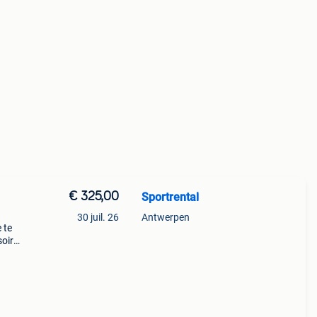
€ 325,00
Sportrental
30 juil. 26
Antwerpen
 te
soires
taat