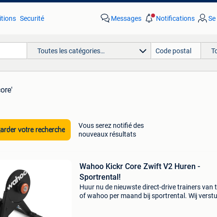
tions
Securité
Messages
Notifications
Se
Toutes les catégories…
T
core'
Vous serez notifié des
rder votre recherche
nouveaux résultats
Wahoo Kickr Core Zwift V2 Huren -
Sportrental!
Huur nu de nieuwste direct-drive trainers van 
of wahoo per maand bij sportrental. Wij verst
de trainers gratis door heel belgië met dpd. 
kickr core zwift v2 hellingspercentage 16% m