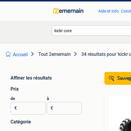
Aide et Info
Condi
Tout 2ememain
34 résultats
pour 'kickr 
Accueil
Affiner les résultats
Sauvega
Prix
de
à
€
€
Catégorie