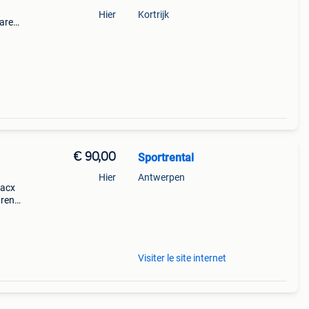
1
Hier
Kortrijk
are
€ 90,00
Sportrental
Hier
Antwerpen
tacx
uren
Wahoo
axim
Visiter le site internet