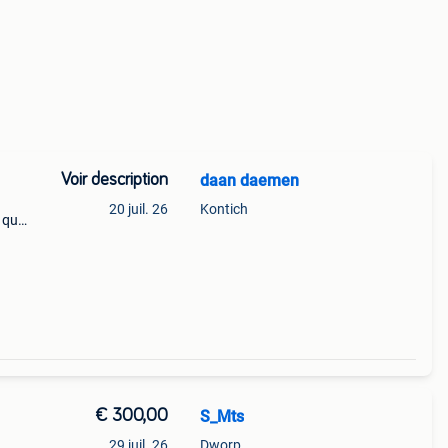
Voir description
daan daemen
20 juil. 26
Kontich
 que
tionne
€ 300,00
S_Mts
29 juil. 26
Dworp