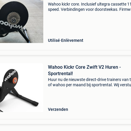
Wahoo kickr core. Inclusief ultegra cassette 1
speed. Verbindingen voor doorsteekas. Firmw
up to date (1.5.36).
Utilisé
Enlèvement
Wahoo Kickr Core Zwift V2 Huren -
Sportrental!
Huur nu de nieuwste direct-drive trainers van 
of wahoo per maand bij sportrental. Wij verst
de trainers gratis door heel belgië met dpd. 
kickr core zwift v2 hellingspercentage 16% m
Verzenden