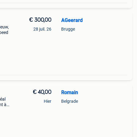
€ 300,00
AGeerard
ieuw,
28 juil. 26
Brugge
speed
€ 40,00
Romain
éal
Hier
Belgrade
nt à
main