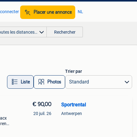
 connecter
NL
Placer une annonce
outes les distances…
Rechercher
Trier par
Liste
Photos
€ 90,00
Sportrental
20 juil. 26
Antwerpen
tacx
uren
Wahoo
axim