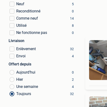
Neuf
5
Reconditionné
0
Comme neuf
14
Utilisé
8
Ne fonctionne pas
0
Livraison
Enlèvement
32
Envoi
4
Offert depuis
Aujourd’hui
0
Hier
2
Une semaine
4
Toujours
32