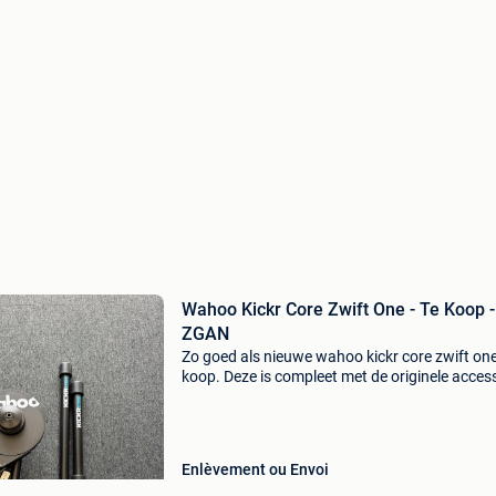
Wahoo Kickr Core Zwift One - Te Koop -
ZGAN
Zo goed als nieuwe wahoo kickr core zwift one
koop. Deze is compleet met de originele acces
en doos. •wahoo kickr core zwift one •nieuws
•compleet •1 jaar garantie &bu
Enlèvement ou Envoi