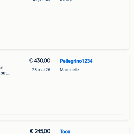
€ 430,00
Pellegrino1234
sé
28 mai 26
Marcinelle
tout
plu
€ 245,00
Toon