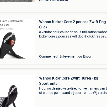
Utilisé
Enlèvement
Wahoo Kicker Core 2 pouces Zwift Dog
Click
à vendre pour cause de sous-utilisation waho
kicker core 2 pouces zwift dog & click très peu
utilisé ! Avec boîte, prise, tous les accessoires
être récupéré à lanaken, expédié ou livré dans
Comme neuf
Enlèvement ou Envoi
Wahoo Kickr Core Zwift Huren - bij
Sportrental!
Huur nu de nieuwste direct-drive trainers van 
of wahoo per maand bij sportrental. Wij verst
de trainers gratis door heel belgië met dpd. 
kickr core zwift one hellingspercentage 16% m