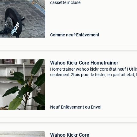
cassette incluse
Comme neuf
Enlèvement
Wahoo Kickr Core Hometrainer
Home trainer wahoo kickr core état neuf ! Utili
seulement 2fois pour le tester, en parfait état, 
fonctionne super. Compatibilité zwift, ect ->
consultez la page du produit sur wahoo pour 
Neuf
Enlèvement ou Envoi
Wahoo Kickr Core