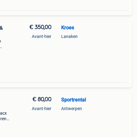
€ 350,00
Kroes
 &
Avant-hier
Lanaken
o
 peut
€ 80,00
Sportrental
Avant-hier
Antwerpen
tacx
uren
Wahoo
axi