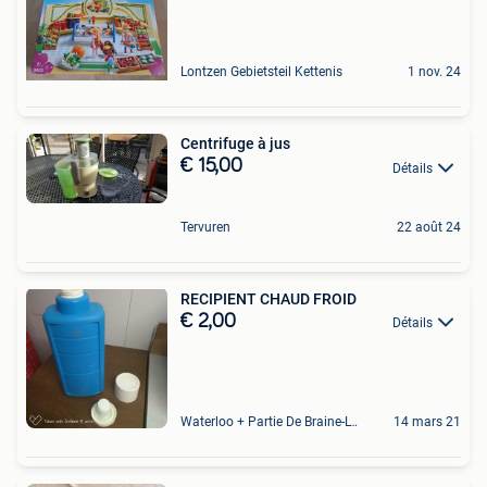
Lontzen Gebietsteil Kettenis
1 nov. 24
Centrifuge à jus
€ 15,00
Détails
Tervuren
22 août 24
RECIPIENT CHAUD FROID
€ 2,00
Détails
Waterloo + Partie De Braine-L'Alleud, De Ohain
14 mars 21