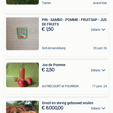
Tienen
Avant-hier
PIN - SAMBO - POMME - FRUITSAP - JUS
DE FRUITS
€ 1,50
Détails
Sint-Amandsberg
26 juin 26
Jus de Pomme
€ 2,50
Détails
AUTRECOURT et POURRON
17 janv. 24
Groot en stevig gebouwd veulen
€ 6.000,00
Détails