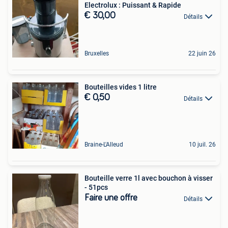
Electrolux : Puissant & Rapide
€ 30,00
Détails
Bruxelles
22 juin 26
Bouteilles vides 1 litre
€ 0,50
Détails
Braine-L'Alleud
10 juil. 26
Bouteille verre 1l avec bouchon à visser
- 51pcs
Faire une offre
Détails