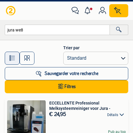
Toutes les catégories…
Trier par
Toutes les distances…
Sauvegarder votre recherche
Filtres
ECCELLENTE Professional
Melksysteemreiniger voor Jura -
€ 24,95
Détails
Pub au top