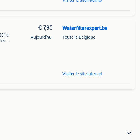
Visiter le site internet
€ 7,95
Waterfilterexpert.be
f001a
Aujourd'hui
Toute la Belgique
mer:
rdt
it
Visiter le site internet