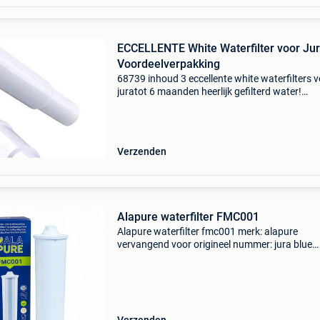
ECCELLENTE White Waterfilter voor Jur
Voordeelverpakking
68739 inhoud 3 eccellente white waterfilters 
juratot 6 maanden heerlijk gefilterd water!
Omschrijving door gebruik van het eccellente
waterfilter ben je verzekerd van heerlijk gefilte
water voo
Verzenden
Alapure waterfilter FMC001
Alapure waterfilter fmc001 merk: alapure
vervangend voor origineel nummer: jura blue
waterfilter 71311. Levensduur: geadviseerd w
om het filter om de 2 maanden te vervangen. D
waterfilter is com