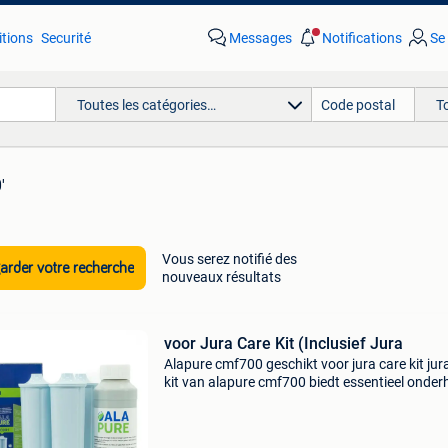
tions
Securité
Messages
Notifications
Se
Toutes les catégories…
T
'
Vous serez notifié des
rder votre recherche
nouveaux résultats
voor Jura Care Kit (Inclusief Jura
Alapure cmf700 geschikt voor jura care kit jur
kit van alapure cmf700 biedt essentieel onde
en hygiëne om de kwaliteit van uw koffie op he
hoogste niveau te houden. Dit bevordert niet a