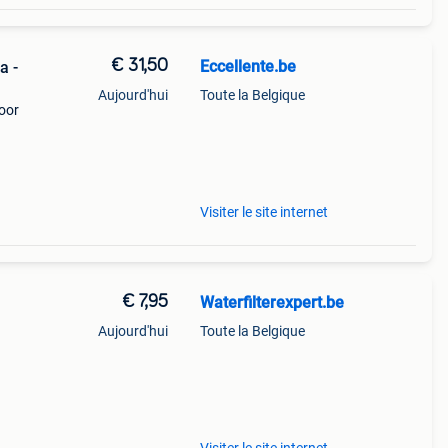
€ 31,50
Eccellente.be
a -
Aujourd'hui
Toute la Belgique
voor
rd
Visiter le site internet
€ 7,95
Waterfilterexpert.be
Aujourd'hui
Toute la Belgique
ordt
it