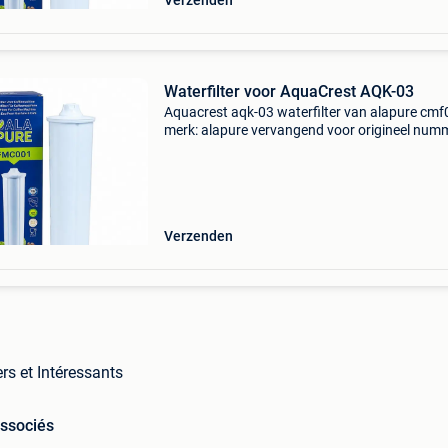
Verzenden
Waterfilter voor AquaCrest AQK-03
Aquacrest aqk-03 waterfilter van alapure cm
merk: alapure vervangend voor origineel num
aquacrest aqk-03 levensduur: geadviseerd wo
om het filter om de 2 maanden te vervangen. D
waterfil
Verzenden
rs et Intéressants
associés