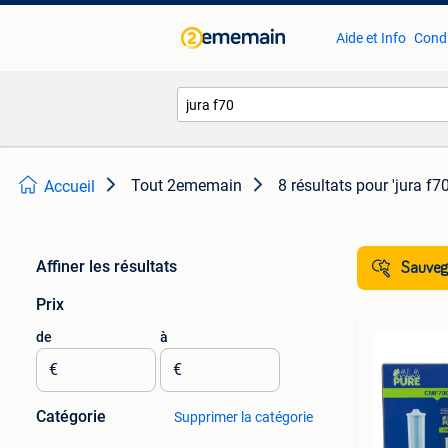
Aide et Info
Condi
Tout 2ememain
8 résultats
pour 'jura f70
Accueil
Affiner les résultats
Sauvega
Prix
de
à
€
€
Catégorie
Supprimer la catégorie