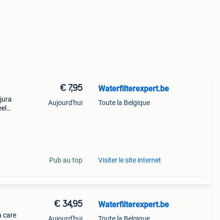
€ 7,95
Waterfilterexpert.be
jura
Aujourd'hui
Toute la Belgique
eel
uur:
nden
Pub au top
Visiter le site internet
€ 34,95
Waterfilterexpert.be
a care
Aujourd'hui
Toute la Belgique