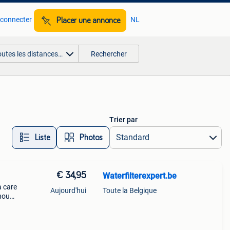
 connecter
NL
Placer une annonce
outes les distances…
Rechercher
Trier par
Liste
Photos
€ 34,95
Waterfilterexpert.be
a care
Aujourd'hui
Toute la Belgique
rhoud
t
lle