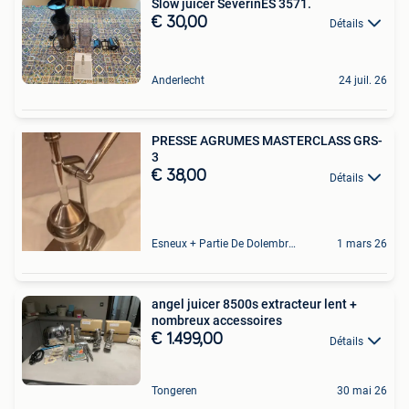
Slow juicer SeverinES 3571.
€ 30,00
Détails
Anderlecht
24 juil. 26
PRESSE AGRUMES MASTERCLASS GRS-
3
€ 38,00
Détails
Esneux + Partie De Dolembreux
1 mars 26
angel juicer 8500s extracteur lent +
nombreux accessoires
€ 1.499,00
Détails
Tongeren
30 mai 26