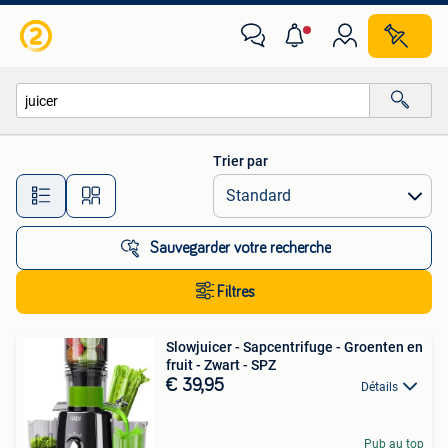
Toutes les catégories…
Trier par
Toutes les distances…
Sauvegarder votre recherche
Filtres
Slowjuicer - Sapcentrifuge - Groenten en
fruit - Zwart - SPZ
€ 39,95
Détails
Pub au top