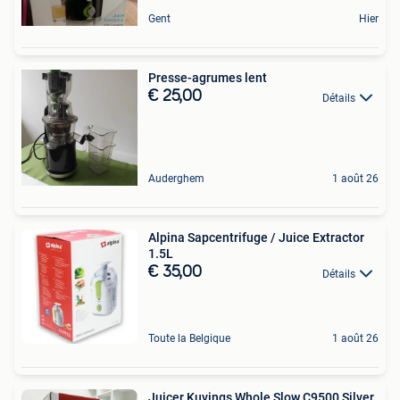
Gent
Hier
Presse-agrumes lent
€ 25,00
Détails
Auderghem
1 août 26
Alpina Sapcentrifuge / Juice Extractor
1.5L
€ 35,00
Détails
Toute la Belgique
1 août 26
Juicer Kuvings Whole Slow C9500 Silver