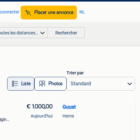
 connecter
NL
Placer une annonce
outes les distances…
Rechercher
Trier par
Liste
Photos
€ 1.000,00
Guust
Aujourd'hui
Herne
gine,
ons
prise