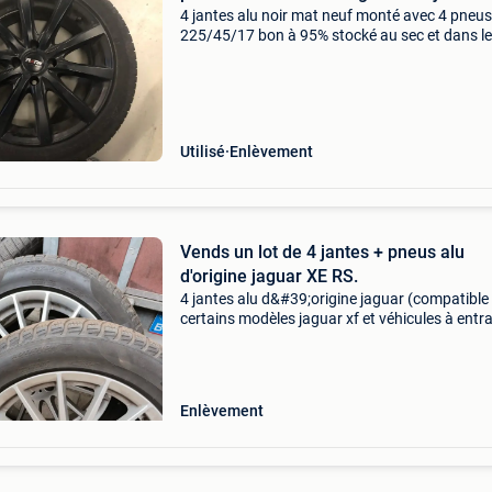
4 jantes alu noir mat neuf monté avec 4 pneus
225/45/17 bon à 95% stocké au sec et dans le
4 trous, entraxe 108 peugeot 308 cabriolet ou
autres
Utilisé
Enlèvement
Vends un lot de 4 jantes + pneus alu
d'origine jaguar XE RS.
4 jantes alu d&#39;origine jaguar (compatible
certains modèles jaguar xf et véhicules à entr
5x108 comme ford ou volvo. Diamètre 17 pou
largeur : 6,5j, déport e7: 43,5, entraxes: 5x 1
Enlèvement