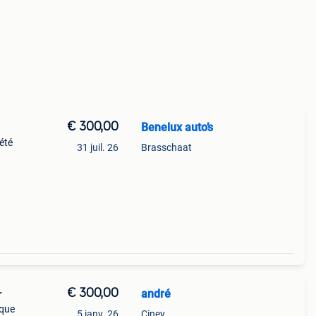
€ 300,00
Benelux auto’s
été
31 juil. 26
Brasschaat
ntes
€ 300,00
andré
r
sque
5 janv. 26
Ciney