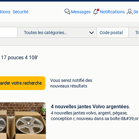
tions
Securité
Messages
Notifications
Se
Toutes les catégories…
T
s 17 pouces 4 108'
Vous serez notifié des
rder votre recherche
nouveaux résultats
4 nouvelles jantes Volvo argentées.
4 nouvelles jantes volvo, argent, pégase,
conception r, nouveau dans sa boîte d&#39;ori
17 pouces, 5 x 108 points, boulons et capuch
de moyeu disponibles, toute bonne offre sera 
en c