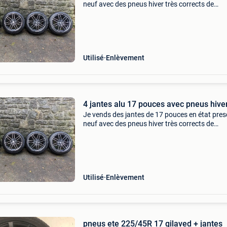
neuf avec des pneus hiver très corrects de
205/50/17. Entraxe 4 x 108 alésage central 6
Utilisé
Enlèvement
4 jantes alu 17 pouces avec pneus hive
Je vends des jantes de 17 pouces en état pre
neuf avec des pneus hiver très corrects de
205/50/17. Entraxe 4 x 108 alésage central 6
Utilisé
Enlèvement
pneus ete 225/45R 17 gilaved + jantes