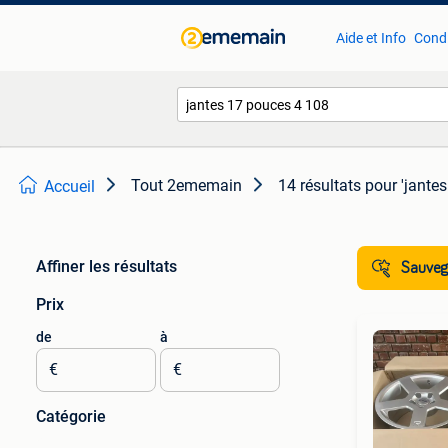
Aide et Info
Condi
Tout 2ememain
14 résultats
pour 'jante
Accueil
Affiner les résultats
Sauvega
Prix
de
à
€
€
Catégorie