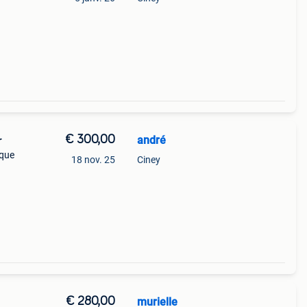
3,4
€ 300,00
andré
r
sque
18 nov. 25
Ciney
3,4
€ 280,00
murielle