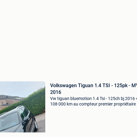
Volkswagen Tiguan 1.4 TSI - 125pk - M
2016
Vw tiguan bluemotion 1.4 Tsi - 125ch bj 2016 
108 000 km au compteur premier propriétaire 
équipé avec revêtement en cuir « vienna » ave
sièges sport avant, sièges chauffants, toit ou
p