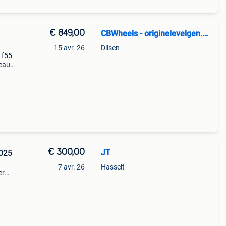
€ 849,00
CBWheels - originelevelgen.be
15 avr. 26
Dilsen
 f55
veau
vient
€ 300,00
JT
2025
7 avr. 26
Hasselt
er
trou