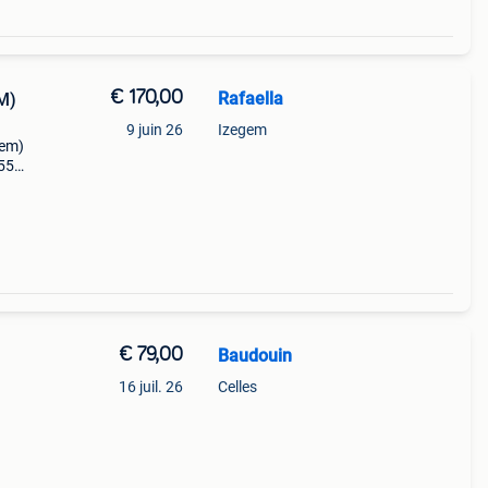
€ 170,00
Rafaella
M)
9 juin 26
Izegem
oem)
55
€ 79,00
Baudouin
16 juil. 26
Celles
 4 ou
 17