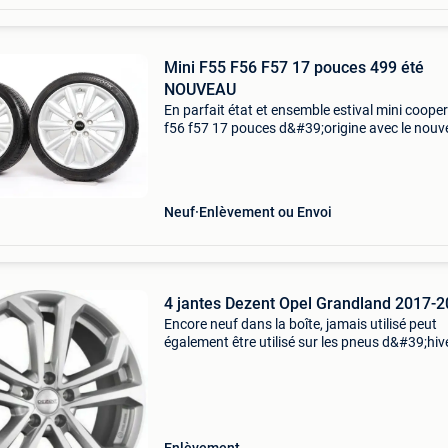
Mini F55 F56 F57 17 pouces 499 été
NOUVEAU
En parfait état et ensemble estival mini cooper
f56 f57 17 pouces d&#39;origine avec le nou
fulda eco control hp2 avec capteurs rdci. Con
au modèle f56 3 portes (à partir du 13/04) mo
Neuf
Enlèvement ou Envoi
4 jantes Dezent Opel Grandland 2017-
Encore neuf dans la boîte, jamais utilisé peut
également être utilisé sur les pneus d&#39;hiv
diamètre : 17 pouces taille du terrain : 5 x 108 
du moyeu : 65,1 décalage : et 42 largeur : 7j