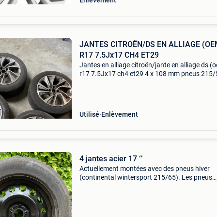
Enlèvement
JANTES CITROËN/DS EN ALLIAGE (OE
R17 7.5Jx17 CH4 ET29
Jantes en alliage citroën/jante en alliage ds (
r17 7.5Jx17 ch4 et29 4 x 108 mm pneus 215/
r17
Utilisé
Enlèvement
4 jantes acier 17 ‘’
Actuellement montées avec des pneus hiver
(continental wintersport 215/65). Les pneus
peuvent encore rouler (selon mon estimation)
5000 km, mais un est crevé. Caractéristiques :
pouces déport