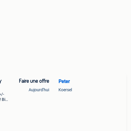
Faire une offre
Peter
Y
Aujourd'hui
Koersel
+/-
! Bien
c
vrant