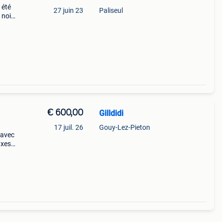
 été
27 juin 23
Paliseul
 noir
€ 600,00
Gilldidi
17 juil. 26
Gouy-Lez-Pieton
 avec
axes
ces,