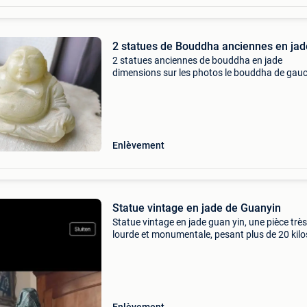
2 statues de Bouddha anciennes en jad
2 statues anciennes de bouddha en jade
dimensions sur les photos le bouddha de gau
est endommagé au pied. Bouddha gauche : 8
euros bouddha droit : 130 euros
Enlèvement
Statue vintage en jade de Guanyin
Statue vintage en jade guan yin, une pièce très
lourde et monumentale, pesant plus de 20 kilo
pièce ancienne unique chargée d&#39;histoire