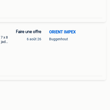
Faire une offre
ORIENT IMPEX
7 x 8
6 août 26
Buggenhout
 jade
u