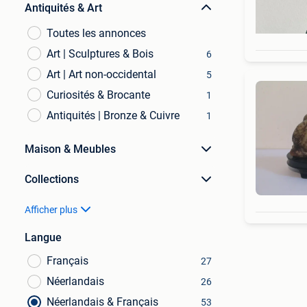
Antiquités & Art
Toutes les annonces
Art | Sculptures & Bois
6
Art | Art non-occidental
5
Curiosités & Brocante
1
Antiquités | Bronze & Cuivre
1
Maison & Meubles
Collections
Afficher plus
Langue
Français
27
Néerlandais
26
Néerlandais & Français
53