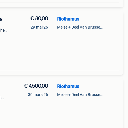
€ 80,00
Riothamus
e
29 mai 26
Meise + Deel Van Brussegem
che
0
€ 4.500,00
Riothamus
30 mars 26
Meise + Deel Van Brussegem
s