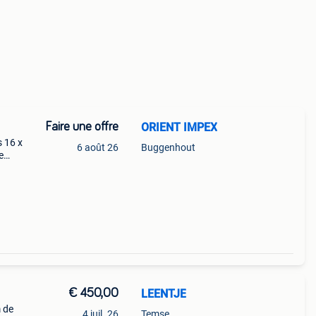
Faire une offre
ORIENT IMPEX
 16 x
6 août 26
Buggenhout
e
 cor
€ 450,00
LEENTJE
m de
4 juil. 26
Temse