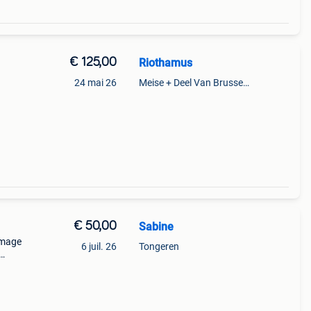
€ 125,00
Riothamus
24 mai 26
Meise + Deel Van Brussegem
€ 50,00
Sabine
Image
6 juil. 26
Tongeren