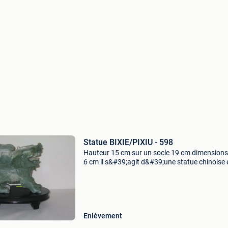
Statue BIXIE/PIXIU - 598
Hauteur 15 cm sur un socle 19 cm dimensions
6 cm il s&#39;agit d&#39;une statue chinoise 
jade sculpté représentant un bixie (ou pixiu), 
créature ailée mythique sculptée en forme de
Enlèvement