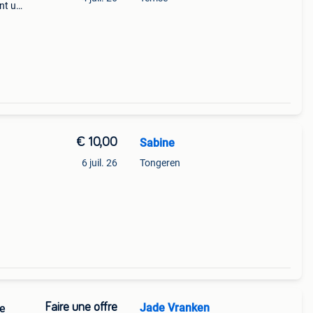
ant un
er
€ 10,00
Sabine
6 juil. 26
Tongeren
Faire une offre
Jade Vranken
ue