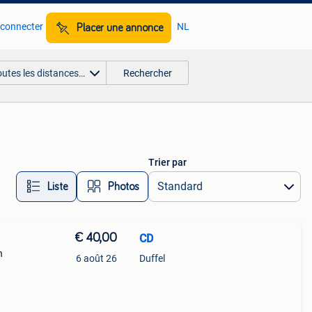
 connecter
NL
Placer une annonce
outes les distances…
Rechercher
Trier par
Liste
Photos
€ 40,00
CD
n
6 août 26
Duffel