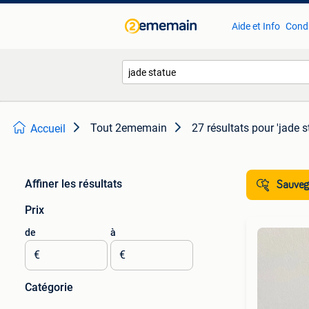
Aide et Info
Condi
Tout 2ememain
27 résultats
pour 'jade s
Accueil
Affiner les résultats
Sauvega
Prix
de
à
€
€
Catégorie