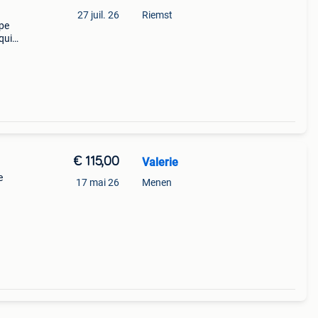
27 juil. 26
Riemst
mpe
qui
rs. Le
un
€ 115,00
Valerie
e
17 mai 26
Menen