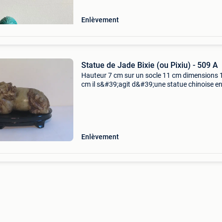
Enlèvement
Statue de Jade Bixie (ou Pixiu) - 509 A
Hauteur 7 cm sur un socle 11 cm dimensions 1
cm il s&#39;agit d&#39;une statue chinoise en
sculpté ou en stéatite représentant un bixie (o
pixiu), une créature mythique qui sert de
Enlèvement