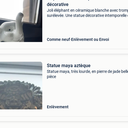
décorative
Joli éléphant en céramique blanche avec tro
surélevée. Une statue décorative intemporelle 
s&#39;intègre parfaitement à tous les intérieu
tronc surélevé est souvent considéré comme 
Comme neuf
Enlèvement ou Envoi
Statue maya aztèque
Statue maya, très lourde, en pierre de jade bell
pièce
Enlèvement