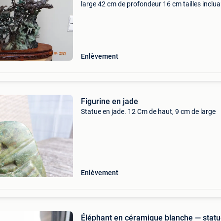
large 42 cm de profondeur 16 cm tailles inclu
socle, consultez mes autres annonces ( à retir
uniquement ! ! ! !
Enlèvement
Figurine en jade
Statue en jade. 12 Cm de haut, 9 cm de large
Enlèvement
Éléphant en céramique blanche — stat