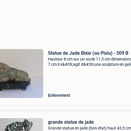
Statue de Jade Bixie (ou Pixiu) - 509 B
Hauteur 8 cm sur un socle 11,5 cm dimensions
7 cm il s&#39;agit d&#39;une sculpture en jad
chinois représentant un bixie (ou pixiu), une
créature mythologique qui ressemble à un lion
Enlèvement
grande statue de jade
Grande statue en jade (bon état) haut 43,5 c