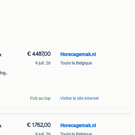
€ 4.487,00
Horecagemak.nl
x
9 juil. 26
Toute la Belgique
 high-
m
Pub au top
Visiter le site internet
€ 1.762,00
Horecagemak.nl
x
9 juil. 26
Toute la Belgique