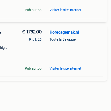
Pub au top
Visiter le site internet
€ 1.762,00
Horecagemak.nl
x
9 juil. 26
Toute la Belgique
 high-
m
Pub au top
Visiter le site internet