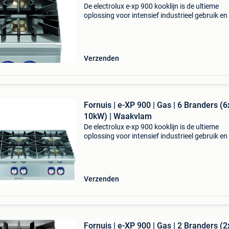
De electrolux e-xp 900 kooklijn is de ultieme
oplossing voor intensief industrieel gebruik en
volume horecakeuken. Deze zware kooklijn
combineert superieure kracht met een extree
robuuste constr
Verzenden
Fornuis | e-XP 900 | Gas | 6 Branders (6
10kW) | Waakvlam
De electrolux e-xp 900 kooklijn is de ultieme
oplossing voor intensief industrieel gebruik en
volume horecakeuken. Deze zware kooklijn
combineert superieure kracht met een extree
robuuste constr
Verzenden
Fornuis | e-XP 900 | Gas | 2 Branders (2