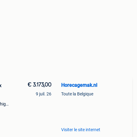
€ 3.173,00
Horecagemak.nl
x
9 juil. 26
Toute la Belgique
 high-
m
Visiter le site internet