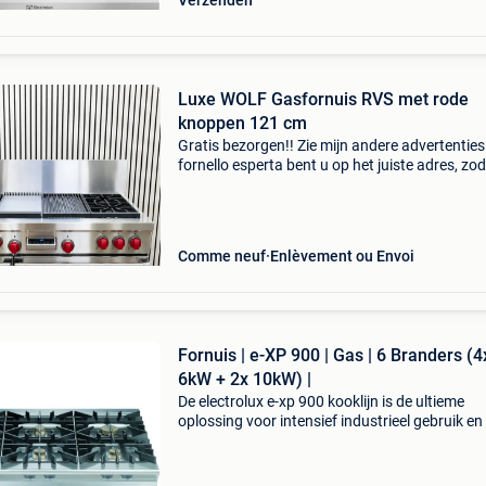
Verzenden
Luxe WOLF Gasfornuis RVS met rode
knoppen 121 cm
Gratis bezorgen!! Zie mijn andere advertenties!
fornello esperta bent u op het juiste adres, zo
op zoek bent naar een fornuis van top segmen
denk aan boretti, smeg , lacanche , falcon, viki
Comme neuf
Enlèvement ou Envoi
Fornuis | e-XP 900 | Gas | 6 Branders (4
6kW + 2x 10kW) |
De electrolux e-xp 900 kooklijn is de ultieme
oplossing voor intensief industrieel gebruik en
volume horecakeuken. Deze zware kooklijn
combineert superieure kracht met een extree
robuuste constr