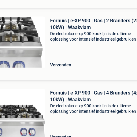
Fornuis | e-XP 900 | Gas | 2 Branders (2
10kW) | Waakvlam
De electrolux e-xp 900 kooklijn is de ultieme
oplossing voor intensief industrieel gebruik en
volume horecakeuken. Deze zware kooklijn
combineert superieure kracht met een extree
robuuste constr
Verzenden
Fornuis | e-XP 900 | Gas | 4 Branders (4
10kW) | Waakvlam
De electrolux e-xp 900 kooklijn is de ultieme
oplossing voor intensief industrieel gebruik en
volume horecakeuken. Deze zware kooklijn
combineert superieure kracht met een extree
robuuste constr