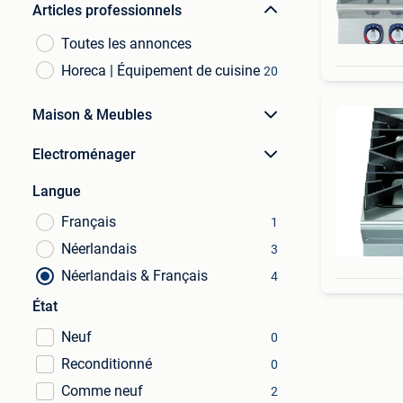
Articles professionnels
Toutes les annonces
Horeca | Équipement de cuisine
20
Maison & Meubles
Electroménager
Langue
Français
1
Néerlandais
3
Néerlandais & Français
4
État
Neuf
0
Reconditionné
0
Comme neuf
2