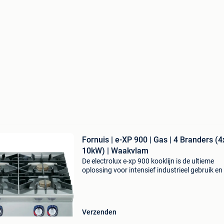
Fornuis | e-XP 900 | Gas | 4 Branders (4
10kW) | Waakvlam
De electrolux e-xp 900 kooklijn is de ultieme
oplossing voor intensief industrieel gebruik en
volume horecakeuken. Deze zware kooklijn
combineert superieure kracht met een extree
robuuste constr
Verzenden