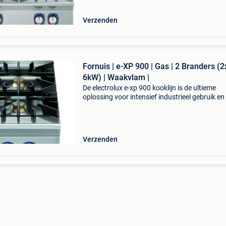
robuuste constr
Verzenden
Fornuis | e-XP 900 | Gas | 2 Branders (2
6kW) | Waakvlam |
De electrolux e-xp 900 kooklijn is de ultieme
oplossing voor intensief industrieel gebruik en
volume horecakeuken. Deze zware kooklijn
combineert superieure kracht met een extree
robuuste constr
Verzenden