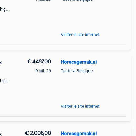
 high-
m
Visiter le site internet
€ 4.487,00
Horecagemak.nl
x
9 juil. 26
Toute la Belgique
 high-
m
Visiter le site internet
€ 2.006,00
Horecagemak.nl
x