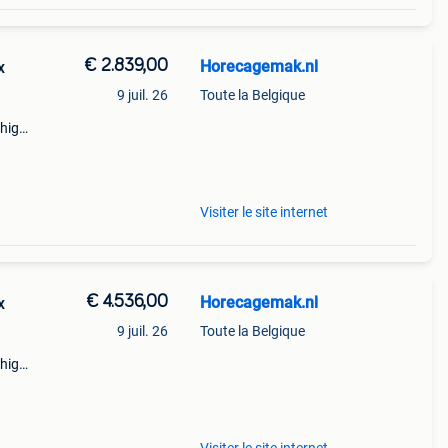
€ 2.839,00
Horecagemak.nl
x
9 juil. 26
Toute la Belgique
 high-
m
Visiter le site internet
€ 4.536,00
Horecagemak.nl
x
9 juil. 26
Toute la Belgique
 high-
m