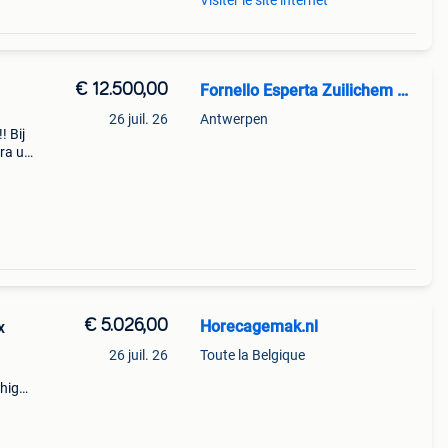
Visiter le site internet
€ 12.500,00
Fornello Esperta Zuilichem NL
26 juil. 26
Antwerpen
! Bij
dra u
t
€ 5.026,00
Horecagemak.nl
x
26 juil. 26
Toute la Belgique
 high-
m