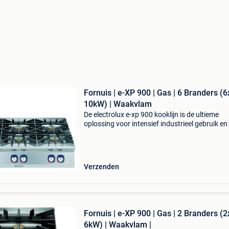
Fornuis | e-XP 900 | Gas | 6 Branders (6
10kW) | Waakvlam
De electrolux e-xp 900 kooklijn is de ultieme
oplossing voor intensief industrieel gebruik en
volume horecakeuken. Deze zware kooklijn
combineert superieure kracht met een extree
robuuste constr
Verzenden
Fornuis | e-XP 900 | Gas | 2 Branders (2
6kW) | Waakvlam |