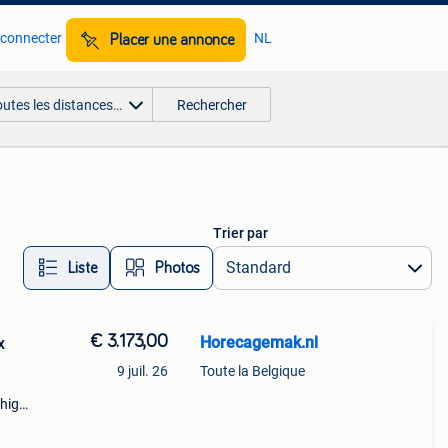
 connecter
NL
Placer une annonce
outes les distances…
Rechercher
Trier par
Liste
Photos
€ 3.173,00
Horecagemak.nl
x
9 juil. 26
Toute la Belgique
 high-
m