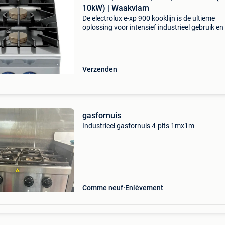
10kW) | Waakvlam
De electrolux e-xp 900 kooklijn is de ultieme
oplossing voor intensief industrieel gebruik en
volume horecakeuken. Deze zware kooklijn
combineert superieure kracht met een extree
robuuste constr
Verzenden
gasfornuis
Industrieel gasfornuis 4-pits 1mx1m
Comme neuf
Enlèvement