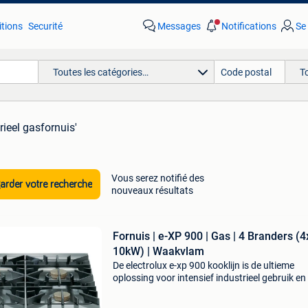
tions
Securité
Messages
Notifications
Se
Toutes les catégories…
T
rieel gasfornuis'
Vous serez notifié des
rder votre recherche
nouveaux résultats
Fornuis | e-XP 900 | Gas | 4 Branders (4
10kW) | Waakvlam
De electrolux e-xp 900 kooklijn is de ultieme
oplossing voor intensief industrieel gebruik en
volume horecakeuken. Deze zware kooklijn
combineert superieure kracht met een extree