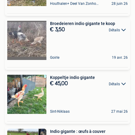
Houthalen+ Deel Van Zonhoven En Zolder
28 juin 26
Broedeieren indio gigante te koop
€ 3,50
Détails
Goirle
19 avr. 26
Koppeltje indio gigante
€ 45,00
Détails
Sint-Niklaas
27 mai 26
Indio gigante : œufs à couver