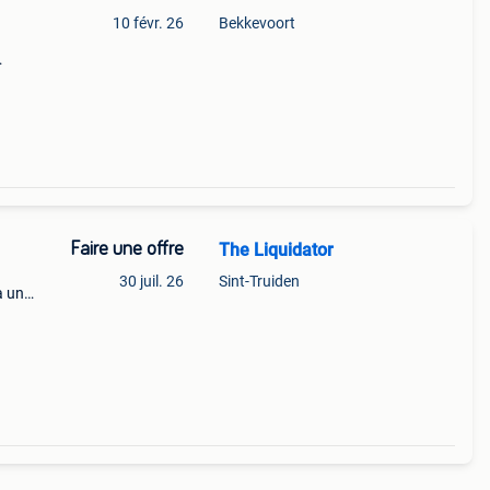
10 févr. 26
Bekkevoort
0
s
Faire une offre
The Liquidator
30 juil. 26
Sint-Truiden
à un
3/din