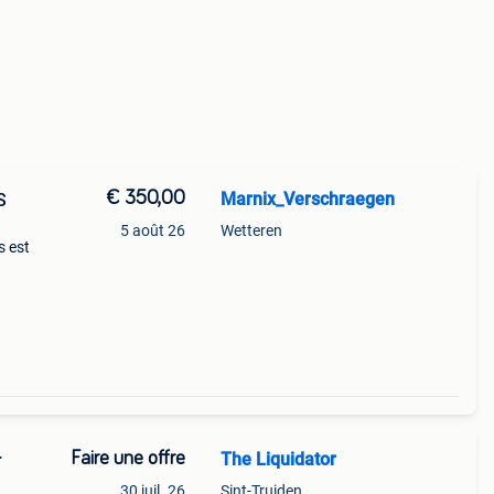
€ 350,00
Marnix_Verschraegen
S
5 août 26
Wetteren
s est
e
Faire une offre
The Liquidator
r
30 juil. 26
Sint-Truiden