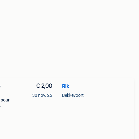
€ 2,00
Rik
0
30 nov. 25
Bekkevoort
 pour
e