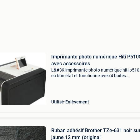
Imprimante photo numérique Hiti P510
avec accessoires
L&#39;imprimante photo numérique hiti p510
en bon état et fonctionne avec 4 boîtes
supplémentaires de ruban et de papier (voir
photos), chaque boîte coûte 150 euros, chaqu
boîte contient plu
Utilisé
Enlèvement
Ruban adhésif Brother TZe-631 noir su
jaune 12 mm (original