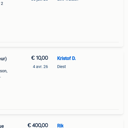
12
€ 10,00
Kristof D.
eur)
4 avr. 26
Diest
pson,
 aux
nes,
€ 400,00
Rik
ue