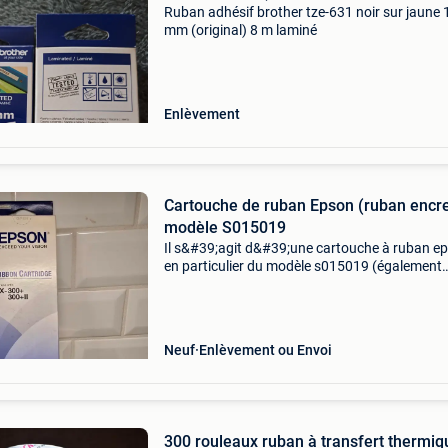
Ruban adhésif brother tze-631 noir sur jaune 
mm (original) 8 m laminé
Enlèvement
Cartouche de ruban Epson (ruban encr
modèle S015019
Il s&#39;agit d&#39;une cartouche à ruban e
en particulier du modèle s015019 (également
connu sous le nom de #8750). Contrairement
imprimantes à jet d&#39;encre ou laser moder
Neuf
Enlèvement ou Envoi
300 rouleaux ruban à transfert thermiq