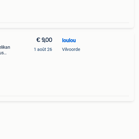
€ 9,00
loulou
elikan
1 août 26
Vilvoorde
us
x. Le
arge