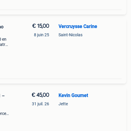
€ 15,00
Vercruysse Carine
mo
8 juin 25
Saint-Nicolas
0 en
uatre
€ 45,00
Kevin Goumet
I –
31 juil. 26
Jette
erces,
✅
et