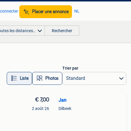
 connecter
NL
Placer une annonce
outes les distances…
Rechercher
Trier par
Liste
Photos
€ 7,00
Jan
2 août 26
Dilbeek
r :
 avec