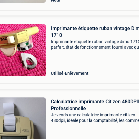
Neuf
Imprimante étiquette ruban vintage Di
1710
Imprimante étiquette ruban vintage dimo 171
parfait, état de fonctionnement fourni avec q
rubans
Utilisé
Enlèvement
Calculatrice imprimante Citizen 480DPI
Professionnelle
Je vends une calculatrice imprimante citizen
480dpii, idéale pour la comptabilité, les comm
bureaux ou collectionneurs. ✅ Fonctionnelle 
impression sur rouleau papier ✅ clavier compl
(mémoire