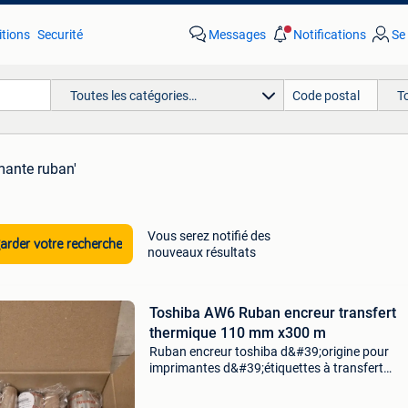
tions
Securité
Messages
Notifications
Se
Toutes les catégories…
T
mante ruban'
Vous serez notifié des
rder votre recherche
nouveaux résultats
Toshiba AW6 Ruban encreur transfert
thermique 110 mm x300 m
Ruban encreur toshiba d&#39;origine pour
imprimantes d&#39;étiquettes à transfert
thermique. Marque : toshiba type : aw6f couleu
noir dimensions : 110 mm x 300 m compatible