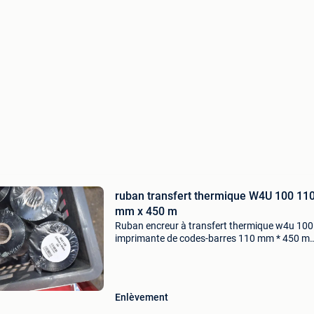
ruban transfert thermique W4U 100 11
mm x 450 m
Ruban encreur à transfert thermique w4u 100
imprimante de codes-barres 110 mm * 450 m
thermal transfer ribbon w4u 100 voor barcod
printer 2 euros par rouleau / 50 euros par 30
rouleaux 300 pièce
Enlèvement