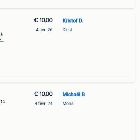
€ 10,00
Kristof D.
4 avr. 26
Diest
 à
e
nes,
€ 10,00
Michaël B
t 3
4 févr. 24
Mons