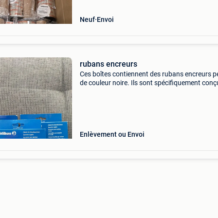
les imprima
Neuf
Envoi
rubans encreurs
Ces boîtes contiennent des rubans encreurs p
de couleur noire. Ils sont spécifiquement conç
pour les machines à écrire de la série brother a
modèle correspond au groupe 153 avec une l
Enlèvement ou Envoi