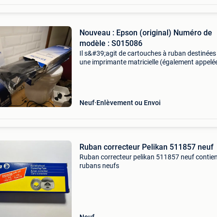
Nouveau : Epson (original) Numéro de
modèle : S015086
Il s&#39;agit de cartouches à ruban destinées
une imprimante matricielle (également appelé
imprimante à aiguilles). Contrairement aux
imprimantes à jet d&#39;encre ou laser moder
ces im
Neuf
Enlèvement ou Envoi
Ruban correcteur Pelikan 511857 neuf
Ruban correcteur pelikan 511857 neuf contien
rubans neufs