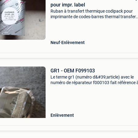
pour impr. label
Ruban à transfert thermique codipack pour
imprimante de codes-barres thermal transfer
ribbon cp 203 - étiquette csi 80 mm x 450 m 1
boîtes de 30 rouleaux = 300 pièces = 400 euro
ruban encreur pour i
Neuf
Enlèvement
GR1 - OEM F099103
Le terme gr1 (numéro d&#39;article) avec le
numéro de réparateur f000103 fait référence 
ruban couleur universel pour machine à écrire
(ruban encreur) conforme à la norme din 210
32755 (g
Enlèvement