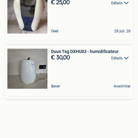
€ 25,00
Détails
Geel
28 juil. 26
Duux Tag DXHU03 - humidificateur
€ 30,00
Détails
Bever
Avant-hier