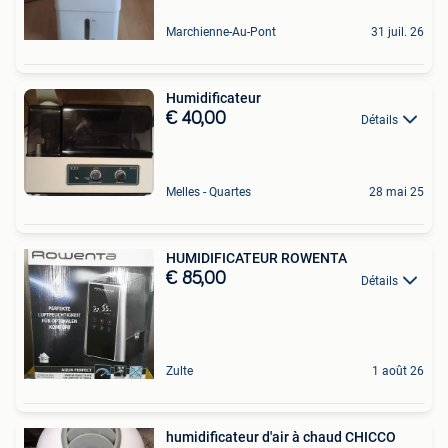
Marchienne-Au-Pont
31 juil. 26
Humidificateur
€ 40,00
Détails
Melles - Quartes
28 mai 25
HUMIDIFICATEUR ROWENTA
€ 85,00
Détails
Zulte
1 août 26
humidificateur d'air à chaud CHICCO