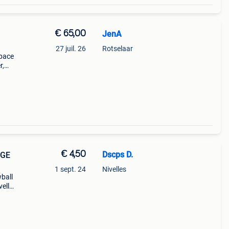
€ 65,00
JenA
27 juil. 26
Rotselaar
space
r,
acé à
plat)
€ 4,50
Dscps D.
RGE
1 sept. 24
Nivelles
ball
velles
ou