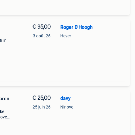
€ 95,00
Roger D'Hoogh
3 août 26
Hever
8 in
 is
t,
€ 25,00
davy
jaren
25 juin 26
Ninove
eke
oover
 als
r