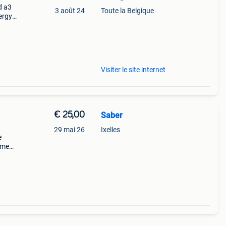
d a3
3 août 24
Toute la Belgique
ergy
 in
Visiter le site internet
€ 25,00
Saber
29 mai 26
Ixelles
e
mment
-