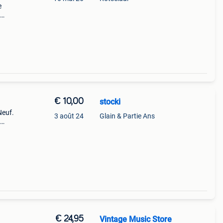
e
role.
ussi
€ 10,00
stocki
Neuf.
3 août 24
Glain & Partie Ans
ièces.
€ 24,95
Vintage Music Store