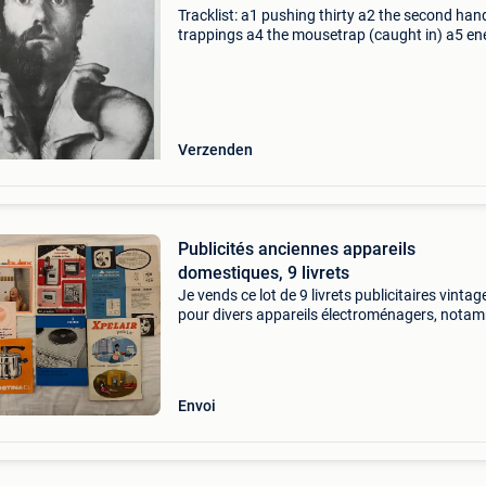
Tracklist: a1 pushing thirty a2 the second han
trappings a4 the mousetrap (caught in) a5 en
vampires a6 if i could b1 the future now b2 still
the dark b3 mediaevil b4 a motor-bike in afrika
Verzenden
Publicités anciennes appareils
domestiques, 9 livrets
Je vends ce lot de 9 livrets publicitaires vintag
pour divers appareils électroménagers, nota
de marques comme siemens, lagostina, acec,
kalorik, hoover, xpelair, bulex et vanden borre. 
Type d
Envoi