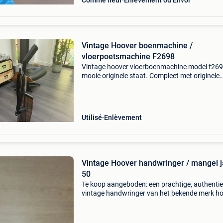
Comme neuf
Enlèvement ou Envoi
Vintage Hoover boenmachine /
vloerpoetsmachine F2698
Vintage hoover vloerboenmachine model f269
mooie originele staat. Compleet met originele
geruite stofzak en drie borstels. Werkt goed en
ideaal voor het reinigen of opboenen van parke
natuurs
Utilisé
Enlèvement
Vintage Hoover handwringer / mangel 
50
Te koop aangeboden: een prachtige, authenti
vintage handwringer van het bekende merk h
uit de jaren 50. Dit model diende oorspronkelijk
opzetstuk voor de klassieke hoover bovenlade
wasmac