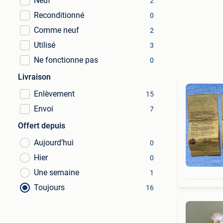
Neuf
2
Reconditionné
0
Comme neuf
2
Utilisé
3
Ne fonctionne pas
0
Livraison
Enlèvement
15
Envoi
7
Offert depuis
Aujourd’hui
0
Hier
0
Une semaine
1
Toujours
16