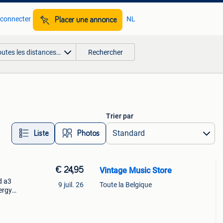
 connecter
NL
Placer une annonce
outes les distances…
Rechercher
Trier par
Liste
Photos
€ 24,95
Vintage Music Store
d a3
9 juil. 26
Toute la Belgique
ergy
 in