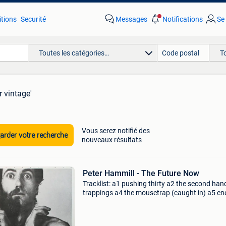
tions
Securité
Messages
Notifications
Se
Toutes les catégories…
T
r vintage'
Vous serez notifié des
rder votre recherche
nouveaux résultats
Peter Hammill - The Future Now
Tracklist: a1 pushing thirty a2 the second han
trappings a4 the mousetrap (caught in) a5 en
vampires a6 if i could b1 the future now b2 still
the dark b3 mediaevil b4 a motor-bike in afrika