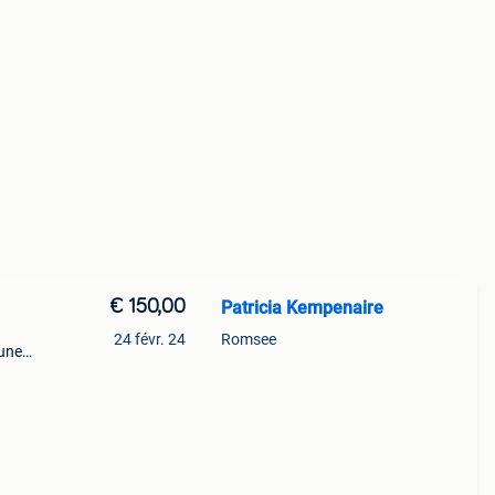
€ 150,00
Patricia Kempenaire
24 févr. 24
Romsee
 une
 je
s. Le