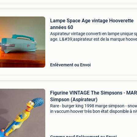
Lampe Space Age vintage Hooverette
années 60
Aspirateur vintage converti en lampe unique 
age. L&#39;aspirateur est de la marque hoove
modèle hooverette 2944 de 1961. Peut être pl
plat horizontalement ou debout. Dimensions (
Enlèvement ou Envoi
Figurine VINTAGE The Simpsons - MA
Simpson (Aspirateur)
Rare - burger king 1998 marge simpson - snow
in vaccum hoover très bon état disponible à ni
ou bruxelles remise également possibe mons 
tournai après coordination