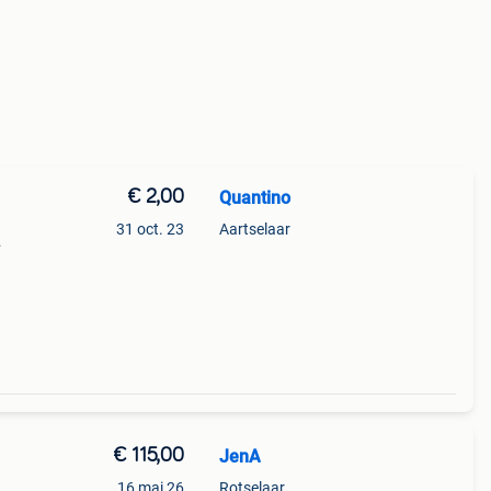
€ 2,00
Quantino
31 oct. 23
Aartselaar
€ 115,00
JenA
16 mai 26
Rotselaar