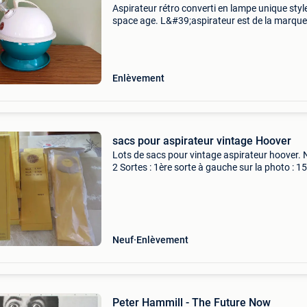
Aspirateur rétro converti en lampe unique styl
space age. L&#39;aspirateur est de la marque
hoover, modèle constellation. Couleur: bleu pét
Version en couleur vieux rose et vert menthe a
Enlèvement
sacs pour aspirateur vintage Hoover
Lots de sacs pour vintage aspirateur hoover. 
2 Sortes : 1ère sorte à gauche sur la photo : 15
pièces. 2ÈMe sorte à droite sur la photo : 13 p
Enlever sur pace à 4000 liège ou envoi (+frais
Neuf
Enlèvement
Peter Hammill - The Future Now