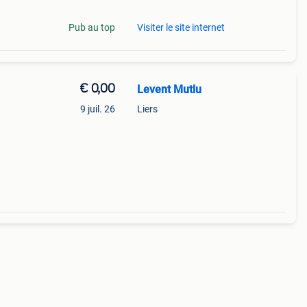
Pub au top
Visiter le site internet
€ 0,00
Levent Mutlu
9 juil. 26
Liers