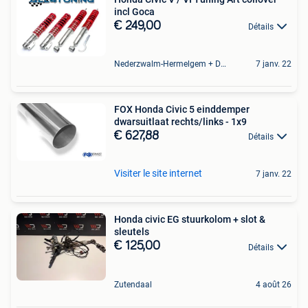
incl Goca
€ 249,00
Détails
Nederzwalm-Hermelgem + Deel Oudenaarde En Zingem
7 janv. 22
FOX Honda Civic 5 einddemper
dwarsuitlaat rechts/links - 1x9
€ 627,88
Détails
Visiter le site internet
7 janv. 22
Honda civic EG stuurkolom + slot &
sleutels
€ 125,00
Détails
Zutendaal
4 août 26