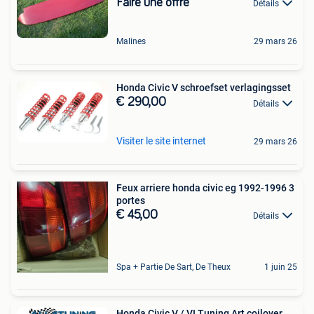
Faire une offre
Détails
Malines
29 mars 26
Honda Civic V schroefset verlagingsset
€ 290,00
Détails
Visiter le site internet
29 mars 26
Feux arriere honda civic eg 1992-1996 3
portes
€ 45,00
Détails
Spa + Partie De Sart, De Theux
1 juin 25
Honda Civic V / VI Tuning Art coilover