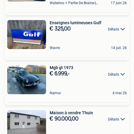
Waterloo + Partie De Braine-L'Alleud, De Ohain
17 juin 26
Enseignes lumineuses Gulf
€ 325,00
Détails
Wavre
14 juil. 26
Mgb gt 1973
€ 6.999,-
Détails
Namur
4 mai 26
Maison à vendre Thuin
€ 90.000,00
Détails