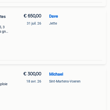
€ 650,00
Dave
rtes
31 juil. 26
Jette
5, 3
s gn
0 x 1
€ 300,00
Michael
18 avr. 26
Sint-Martens-Voeren
ploie