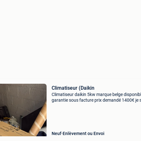
Climatiseur (Daikin
Climatiseur daikin 5kw marque belge disponib
garantie sous facture prix demandé 1400€ je 
frigoriste agréée et certifiée on peut envisager
l’installation et mise en service ou bien juste
Neuf
Enlèvement ou Envoi