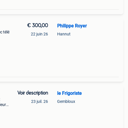
€ 300,00
Philippe Royer
c télé
22 juin 26
Hannut
tion
Voir description
le Frigoriste
:
23 juil. 26
Gembloux
leure
ent et