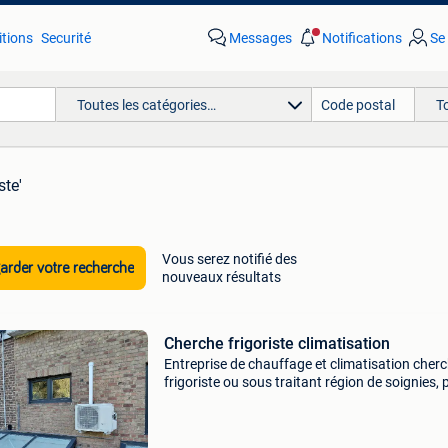
tions
Securité
Messages
Notifications
Se
Toutes les catégories…
T
ste'
Vous serez notifié des
rder votre recherche
nouveaux résultats
Cherche frigoriste climatisation
Entreprise de chauffage et climatisation cher
frigoriste ou sous traitant région de soignies, 
mise en service de climatisations.