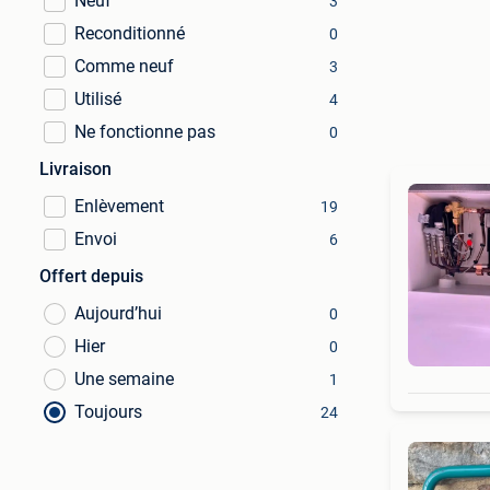
Neuf
3
Reconditionné
0
Comme neuf
3
Utilisé
4
Ne fonctionne pas
0
Livraison
Enlèvement
19
Envoi
6
Offert depuis
Aujourd’hui
0
Hier
0
Une semaine
1
Toujours
24