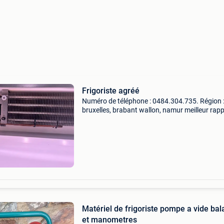
Frigoriste agréé
Numéro de téléphone : 0484.304.735. Région 
bruxelles, brabant wallon, namur meilleur rap
qualité /prix / services dépannage, entretien,
installation type d&#39;appareils : -frigo compt
Matériel de frigoriste pompe a vide balance
et manometres