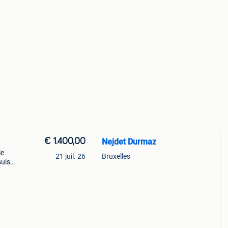
€ 1.400,00
Nejdet Durmaz
le
21 juil. 26
Bruxelles
suis
 à