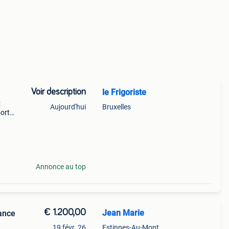
Voir description
le Frigoriste
:
Aujourd'hui
Bruxelles
port
oir -f
Annonce au top
€ 1.200,00
Jean Marie
19 févr. 26
Estinnes-Au-Mont