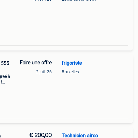
gitale
Faire une offre
frigoriste
2 555
2 juil. 26
Bruxelles
gréé à
 !
e et
€ 200,00
Technicien airco
e