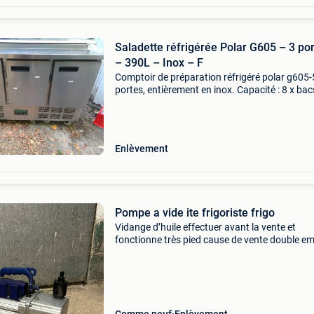
Saladette réfrigérée Polar G605 – 3 po
– 390L – Inox – F
Comptoir de préparation réfrigéré polar g605-
portes, entièrement en inox. Capacité : 8 x bac
1/4 (couvercle relevable, zone ingrédients) +
intérieur gn 1/1 par porte dimensions : 137 x 7
Enlèvement
Pompe a vide ite frigoriste frigo
Vidange d’huile effectuer avant la vente et
fonctionne très pied cause de vente double em