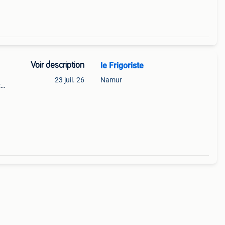
Voir description
le Frigoriste
23 juil. 26
Namur
:
panne