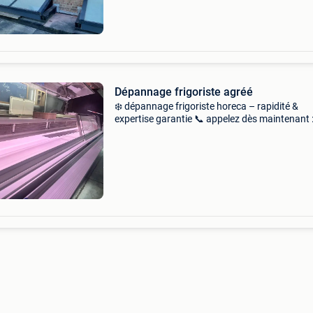
Dépannage frigoriste agréé
❄️ dépannage frigoriste horeca – rapidité &
expertise garantie 📞 appelez dès maintenant 
0484.304.735 📍 Zones couvertes : bruxelles,
brabant wallon, namur ⚠️ ne laissez pas une 
frigorifiq