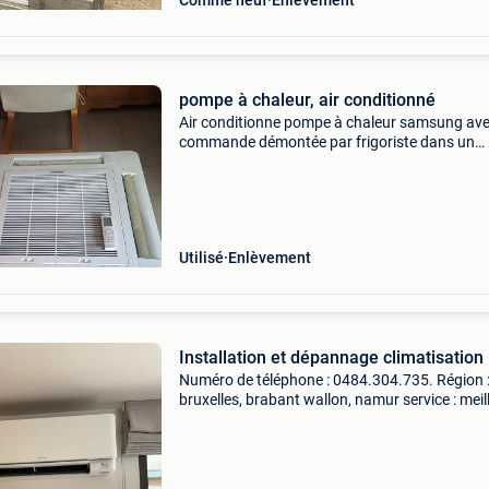
Comme neuf
Enlèvement
pompe à chaleur, air conditionné
Air conditionne pompe à chaleur samsung ave
commande démontée par frigoriste dans un
magasin de 200 m2 pour cause de transforma
contact 0472 88 88 45
Utilisé
Enlèvement
Installation et dépannage climatisation
Numéro de téléphone : 0484.304.735. Région 
bruxelles, brabant wallon, namur service : meil
rapport services / qualité / prix 7jours sur 7
dépannage, entretien, installation , raccordem
mi