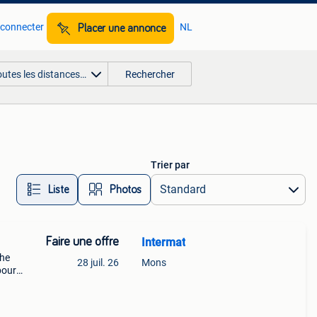
 connecter
NL
Placer une annonce
outes les distances…
Rechercher
Trier par
Liste
Photos
Faire une offre
Intermat
che
28 juil. 26
Mons
pour