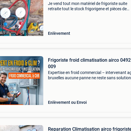
Je vend tout mon matériel de frigoriste suite
retraite tout le stock frigorigene et pièces de
rechange pour la tation ainsi que la balance di
tout en très bon état
Enlèvement
Frigoriste froid climatisation airco 049
009
Expertise en froid commercial – intervenant a
bruxelles aucune panne ne reste sans solution
Frigoriste spécialisé dans la réfrigération
commerciale, j’interviens dans toute la belgiqu
au l
Enlèvement ou Envoi
Reparation Climatisation airco frigorist