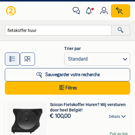
Toutes les catégories…
Trier par
Toutes les distances…
Sauvegarder votre recherche
Filtres
Scicon Fietskoffer Huren? Wij versturen
door heel België!
€ 100,00
Détails
Pub au top