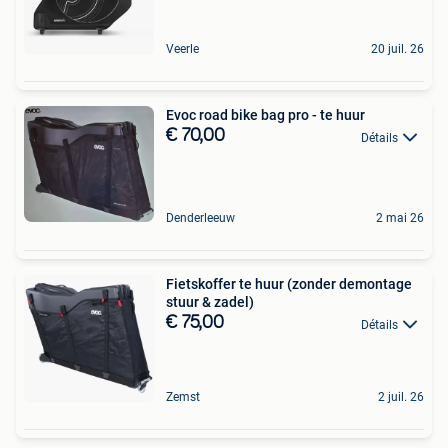
Veerle
20 juil. 26
Evoc road bike bag pro - te huur
€ 70,00
Détails
Denderleeuw
2 mai 26
Fietskoffer te huur (zonder demontage
stuur & zadel)
€ 75,00
Détails
Zemst
2 juil. 26