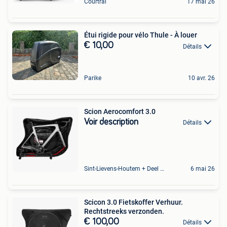
Courtrai
17 mai 26
Étui rigide pour vélo Thule - À louer
€ 10,00
Détails
Parike
10 avr. 26
Scion Aerocomfort 3.0
Voir description
Détails
Sint-Lievens-Houtem + Deel Oombergen
6 mai 26
Scicon 3.0 Fietskoffer Verhuur.
Rechtstreeks verzonden.
€ 100,00
Détails