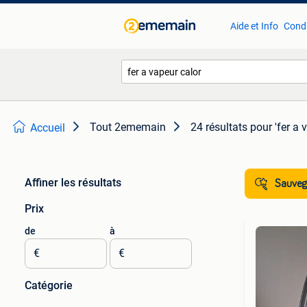
Aide et Info
Condi
Tout 2ememain
24 résultats
pour 'fer a 
Accueil
Affiner les résultats
Sauvega
Prix
de
à
€
€
Catégorie