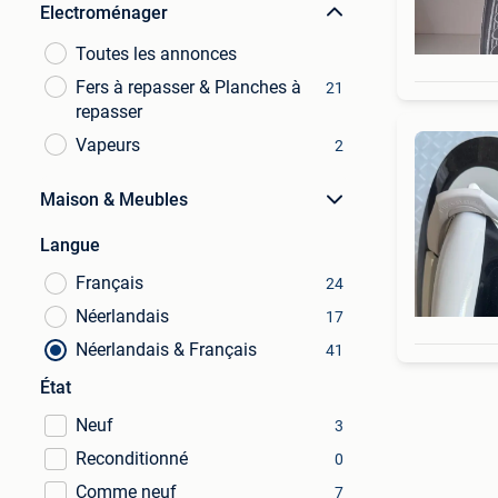
Electroménager
Toutes les annonces
Fers à repasser & Planches à
21
repasser
Vapeurs
2
Maison & Meubles
Langue
Français
24
Néerlandais
17
Néerlandais & Français
41
État
Neuf
3
Reconditionné
0
Comme neuf
7