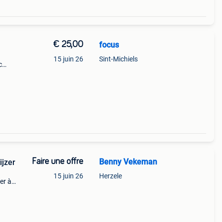
€ 25,00
focus
15 juin 26
Sint-Michiels
c
Faire une offre
Benny Vekeman
ijzer
15 juin 26
Herzele
er à