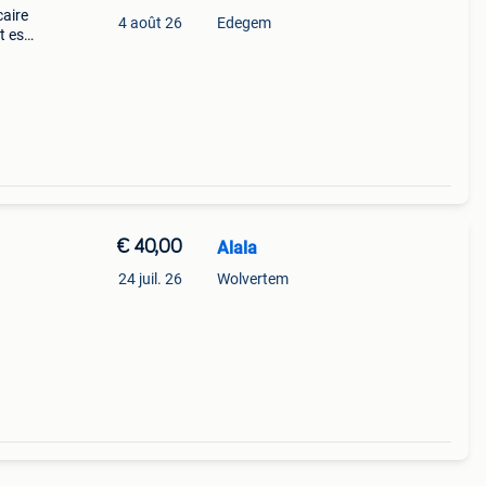
caire
4 août 26
Edegem
t est
 de
€ 40,00
Alala
24 juil. 26
Wolvertem
i-calc
er