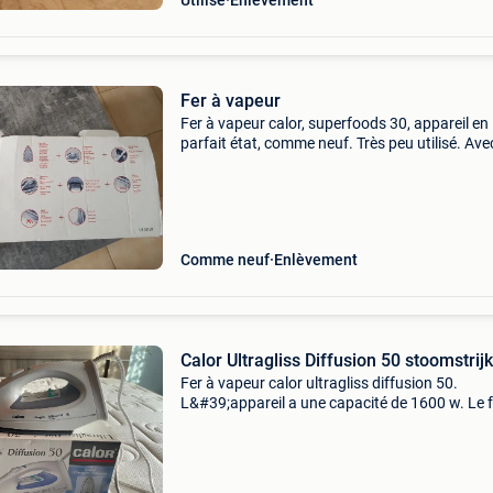
Utilisé
Enlèvement
Fer à vapeur
Fer à vapeur calor, superfoods 30, appareil en
parfait état, comme neuf. Très peu utilisé. Ave
manuel et boîte
Comme neuf
Enlèvement
Calor Ultragliss Diffusion 50 stoomstrijk
Fer à vapeur calor ultragliss diffusion 50.
L&#39;appareil a une capacité de 1600 w. Le f
repasser dispose d&#39;une fonction
d&#39;augmentation de la vapeur de 40 g. La
semelle est éq