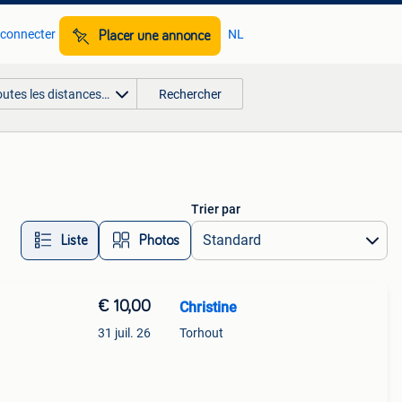
 connecter
NL
Placer une annonce
outes les distances…
Rechercher
Trier par
Liste
Photos
€ 10,00
Christine
31 juil. 26
Torhout