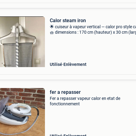
Calor steam iron
🌟 cuiseur à vapeur vertical — calor pro style c
🧺 dimensions : 170 cm (hauteur) x 30 cm (lar
de base) ⚡ chauffe en quelques secondes, prê
être utilisé très rapidement 👔 résultats de rep
Utilisé
Enlèvement
fer a repasser
Fer a repasser vapeur calor en etat de
fonctionnement