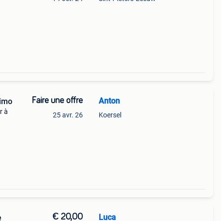
Faire une offre
Anton
timo
r à
25 avr. 26
Koersel
€ 20,00
Luca
e