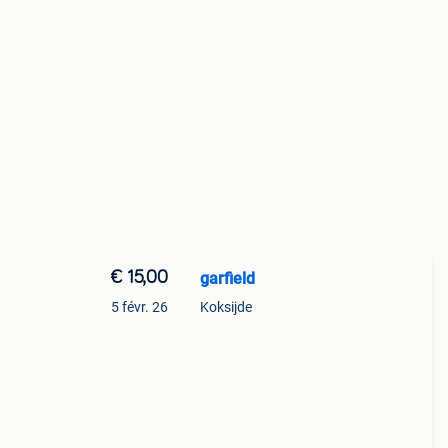
€ 15,00
garfield
5 févr. 26
Koksijde
er -