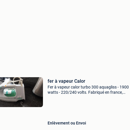
fer à vapeur Calor
Fer à vapeur calor turbo 300 aquagliss - 1900
watts - 220/240 volts. Fabriqué en france,
expédition possible avec bpost au tarif journali
frais dus au cuivre
Enlèvement ou Envoi