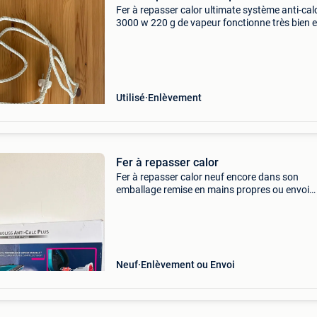
Fer à repasser calor ultimate système anti-cal
3000 w 220 g de vapeur fonctionne très bien e
propre. Légères traces d&#39;usure mais pas
bosses ni de rayures graves sur la surface à r
Utilisé
Enlèvement
Fer à repasser calor
Fer à repasser calor neuf encore dans son
emballage remise en mains propres ou envoi
possible voici le descriptif : calor ultragliss ant
plus fv6832 - fer à vapeur 2800w fer à repass
haut de g
Neuf
Enlèvement ou Envoi