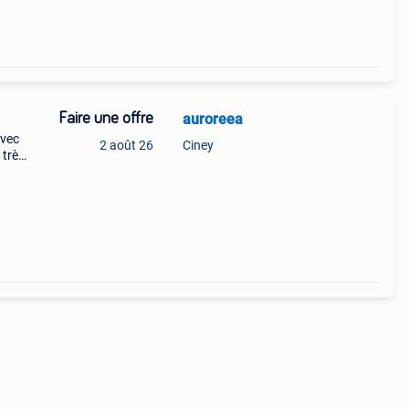
Faire une offre
auroreea
avec
2 août 26
Ciney
 très
t