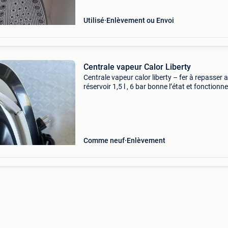
Utilisé
Enlèvement ou Envoi
Centrale vapeur Calor Liberty
Centrale vapeur calor liberty – fer à repasser 
réservoir 1,5 l , 6 bar bonne l’état et fonctionne
bien + cartouche gratuit dois partir rapidemen
besoin débarrasse n’hésitez pas à me contact
Comme neuf
Enlèvement