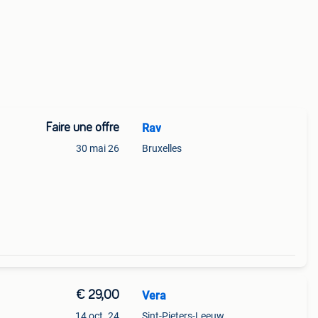
Faire une offre
Rav
30 mai 26
Bruxelles
€ 29,00
Vera
14 oct. 24
Sint-Pieters-Leeuw