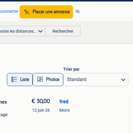
 connecter
NL
Placer une annonce
outes les distances…
Rechercher
Trier par
Liste
Photos
€ 30,00
fred
inex
12 juin 26
Mons
ntage