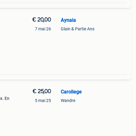
€ 20,00
Aynaia
7 mai 26
Glain & Partie Ans
€ 25,00
Caroliege
x. En
5 mai 25
Wandre