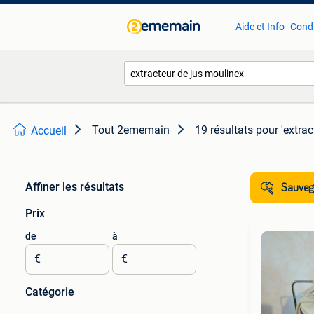
Aide et Info
Condi
Tout 2ememain
19 résultats
pour 'extrac
Accueil
Affiner les résultats
Sauvega
Prix
de
à
€
€
Catégorie