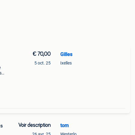
€ 70,00
Gilles
5 oct. 25
Ixelles
e
s
t
Voir description
tom
ès
26 avr. 25
Westerlo