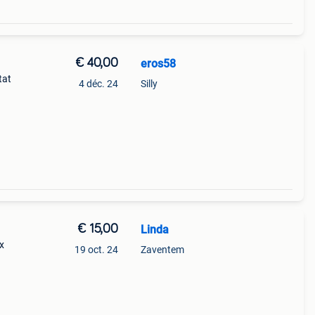
€ 40,00
eros58
tat
4 déc. 24
Silly
€ 15,00
Linda
x
19 oct. 24
Zaventem