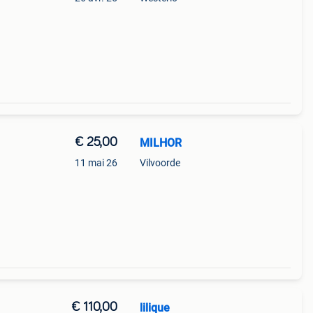
re
€ 25,00
MILHOR
11 mai 26
Vilvoorde
€ 110,00
lilique