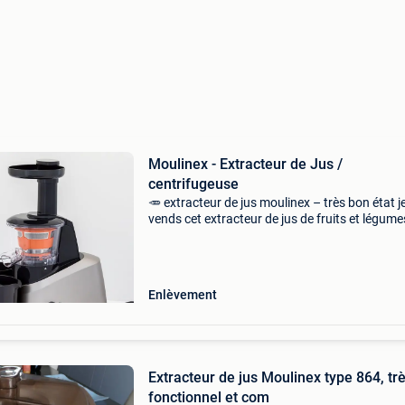
Moulinex - Extracteur de Jus /
centrifugeuse
🥕 extracteur de jus moulinex – très bon état j
vends cet extracteur de jus de fruits et légume
moulinex, acheté 160 €, pour cause de double
emploi. Utilisé moins d’une dizaine de fois, il es
Enlèvement
Extracteur de jus Moulinex type 864, tr
fonctionnel et com