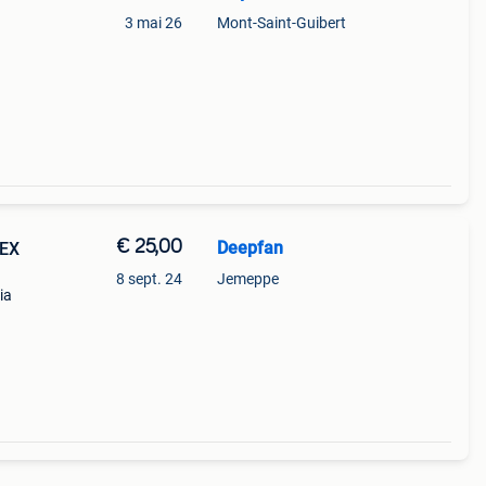
3 mai 26
Mont-Saint-Guibert
€ 25,00
Deepfan
NEX
8 sept. 24
Jemeppe
ia