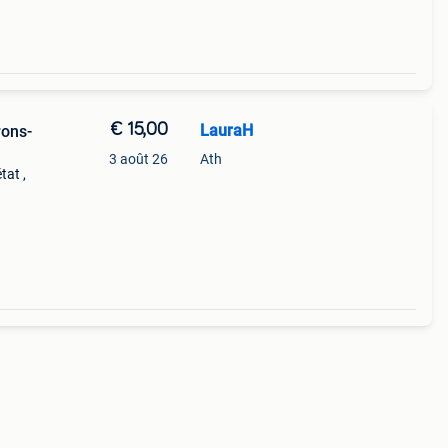
€ 15,00
LauraH
rons-
3 août 26
Ath
tat ,