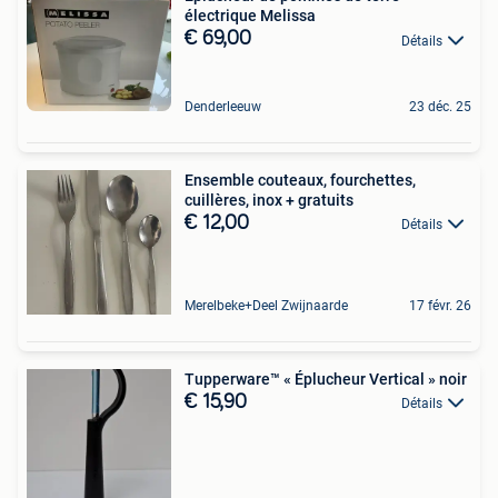
électrique Melissa
€ 69,00
Détails
Denderleeuw
23 déc. 25
Ensemble couteaux, fourchettes,
cuillères, inox + gratuits
€ 12,00
Détails
Merelbeke+Deel Zwijnaarde
17 févr. 26
Tupperware™ « Éplucheur Vertical » noir
€ 15,90
Détails