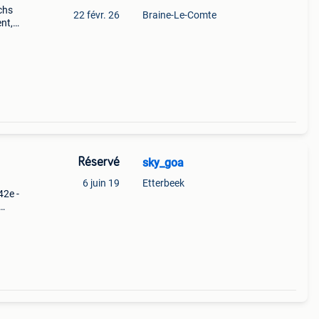
chs
22 févr. 26
Braine-Le-Comte
nt,
 sur
envo
Réservé
sky_goa
6 juin 19
Etterbeek
42e -
ns fil