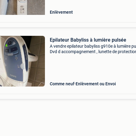
Enlèvement
Epilateur Babyliss à lumière pulsée
A vendre epilateur babyliss g910e à lumière pu
Dvd d accompagnement , lunette de protection
ampoules incluses . Jamais servi.
Comme neuf
Enlèvement ou Envoi