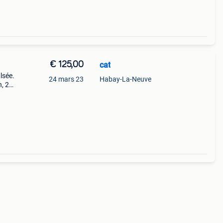
€ 125,00
cat
lsée.
24 mars 23
Habay-La-Neuve
, 2