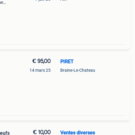
on
au qui
€ 95,00
PIRET
14 mars 25
Braine-Le-Chateau
€ 10,00
Ventes diverses
neufs