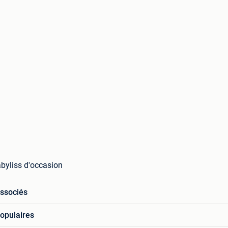
abyliss d'occasion
associés
opulaires