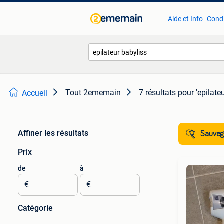
Aide et Info
Condi
Tout 2ememain
7 résultats
pour 'epilate
Accueil
Affiner les résultats
Sauvega
Prix
de
à
€
€
Catégorie