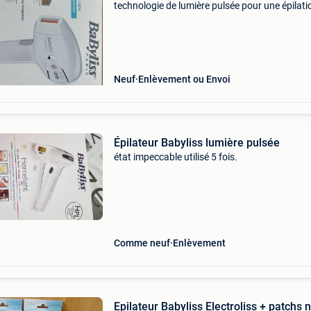
technologie de lumière pulsée pour une épilati
durable. Il est équipé d&#39;un capteur de pe
ajuste automatiquement l&#39;intensité e
Neuf
Enlèvement ou Envoi
Épilateur Babyliss lumière pulsée
état impeccable utilisé 5 fois.
Comme neuf
Enlèvement
Epilateur Babyliss Electroliss + patchs 