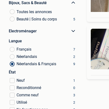
Bijoux, Sacs & Beauté
Toutes les annonces
Beauté | Soins du corps
5
Electroménager
Langue
Français
7
Néerlandais
2
Néerlandais & Français
9
État
Neuf
1
Reconditionné
0
Comme neuf
3
Utilisé
2