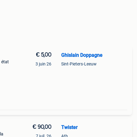
€ 5,00
Ghislain Doppagne
 état
3 juin 26
Sint-Pieters-Leeuw
€ 90,00
Twister
la
7 juil. 26
Ath