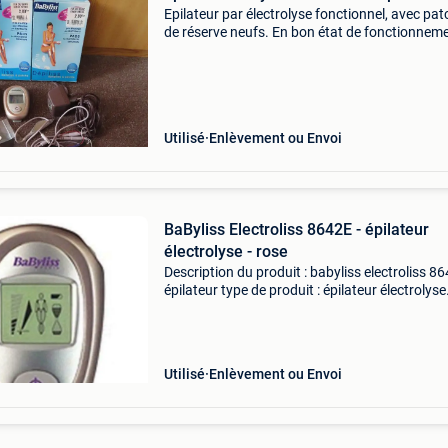
Epilateur par électrolyse fonctionnel, avec pat
de réserve neufs. En bon état de fonctionneme
avec trousse et mode d’emploi. Plus de détails
les photos. A emporter de braine-le-comte ou 
Utilisé
Enlèvement ou Envoi
BaByliss Electroliss 8642E - épilateur
électrolyse - rose
Description du produit : babyliss electroliss 86
épilateur type de produit : épilateur électrolyse
rechargeable couleur : rose fonctionnement sa
: oui accessoires inclus : 8 patchs (2 patch
Utilisé
Enlèvement ou Envoi