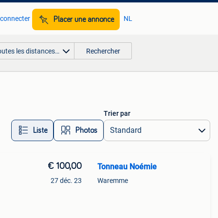
 connecter
NL
Placer une annonce
outes les distances…
Rechercher
Trier par
Liste
Photos
€ 100,00
Tonneau Noémie
27 déc. 23
Waremme