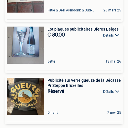
Retie & Deel Arendonk & Oud-Turnhout
28 mars 25
Lot plaques publicitaires Bières Belges
€ 80,00
Détails
Jette
13 mai 26
Publicité sur verre gueuze de la Bécasse
Pr Steppé Bruxelles
Réservé
Détails
Dinant
7 nov. 25