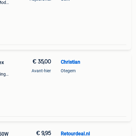
 Mode
€ 35,00
Christian
Moulinex
Avant-hier
Otegem
ing
e
raat
€ 9,95
Retourdeal.nl
150W