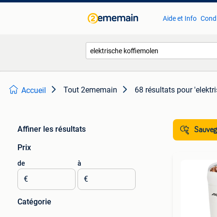
Aide et Info
Condi
Tout 2ememain
68 résultats
pour 'elektr
Accueil
Affiner les résultats
Sauvega
Prix
de
à
€
€
Catégorie