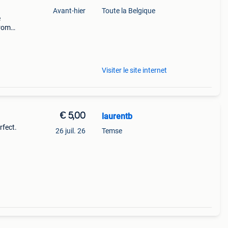
Avant-hier
Toute la Belgique
e
arom
al on
Visiter le site internet
€ 5,00
laurentb
rfect.
26 juil. 26
Temse