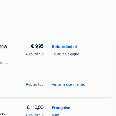
€ 9,95
Retourdeal.nl
200W
Aujourd'hui
Toute la Belgique
e
arom
al on
Pub au top
Visiter le site internet
€ 110,00
Françoise
Avec
Aujourd'hui
Gent