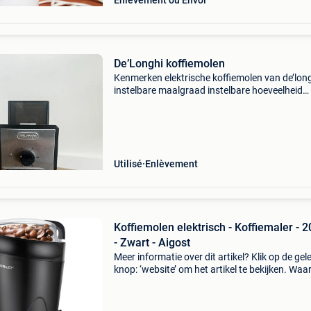
Enlèvement ou Envoi
De’Longhi koffiemolen
Kenmerken elektrische koffiemolen van de’lon
instelbare maalgraad instelbare hoeveelheid
inclusief opvangbak en bonenreservoir gebrui
wordt verkocht omdat hij overbodig is gewor
de aankoop
Utilisé
Enlèvement
Koffiemolen elektrisch - Koffiemaler - 
- Zwart - Aigost
Meer informatie over dit artikel? Klik op de gel
knop: ‘website’ om het artikel te bekijken. Wa
bestellen bij retourdeal.nl? Voor 15:00 besteld,
volgende werkdag in huis. 1 Jaar garantie op 