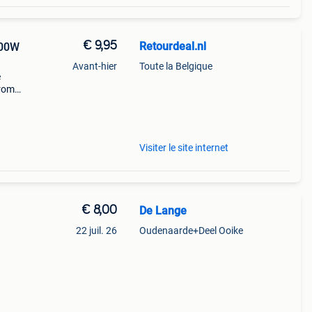
€ 9,95
Retourdeal.nl
200W
Avant-hier
Toute la Belgique
e
arom
al on
Visiter le site internet
€ 8,00
De Lange
22 juil. 26
Oudenaarde+Deel Ooike