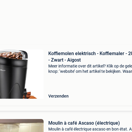
Koffiemolen elektrisch - Koffiemaler - 
- Zwart - Aigost
Meer informatie over dit artikel? Klik op de gel
knop: ‘website’ om het artikel te bekijken. Wa
bestellen bij retourdeal.nl? Voor 15:00 besteld,
volgende werkdag in huis. 1 Jaar garantie op 
Verzenden
Moulin à café Ascaso (électrique)
Moulin à café électrique ascaso en bon état. 