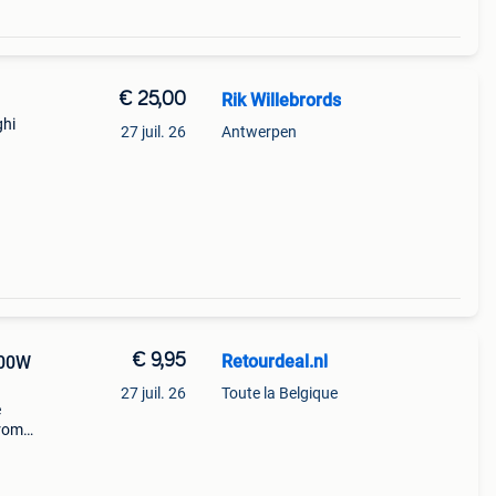
€ 25,00
Rik Willebrords
ghi
27 juil. 26
Antwerpen
kt
den na
€ 9,95
Retourdeal.nl
200W
27 juil. 26
Toute la Belgique
e
arom
al on