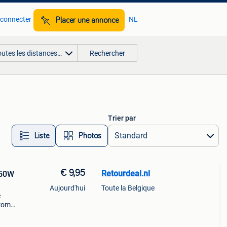
 connecter
NL
Placer une annonce
outes les distances…
Rechercher
Trier par
Liste
Photos
€ 9,95
Retourdeal.nl
150W
Aujourd'hui
Toute la Belgique
e
arom
al on