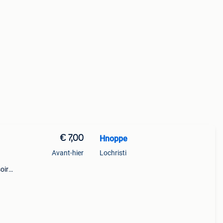
€ 7,00
Hnoppe
Avant-hier
Lochristi
oir
 le