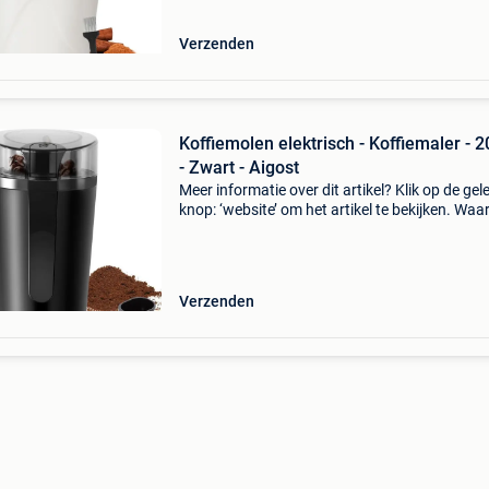
Verzenden
Koffiemolen elektrisch - Koffiemaler - 
- Zwart - Aigost
Meer informatie over dit artikel? Klik op de gel
knop: ‘website’ om het artikel te bekijken. Wa
bestellen bij retourdeal.nl? Voor 15:00 besteld,
volgende werkdag in huis. 1 Jaar garantie op 
Verzenden