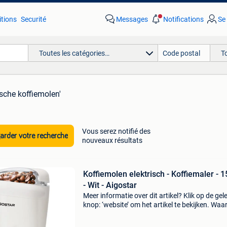
tions
Securité
Messages
Notifications
Se
Toutes les catégories…
T
ische koffiemolen'
Vous serez notifié des
rder votre recherche
nouveaux résultats
Koffiemolen elektrisch - Koffiemaler - 
- Wit - Aigostar
Meer informatie over dit artikel? Klik op de gel
knop: ‘website’ om het artikel te bekijken. Wa
bestellen bij retourdeal.nl? Voor 15:00 besteld,
volgende werkdag in huis. 1 Jaar garantie op 