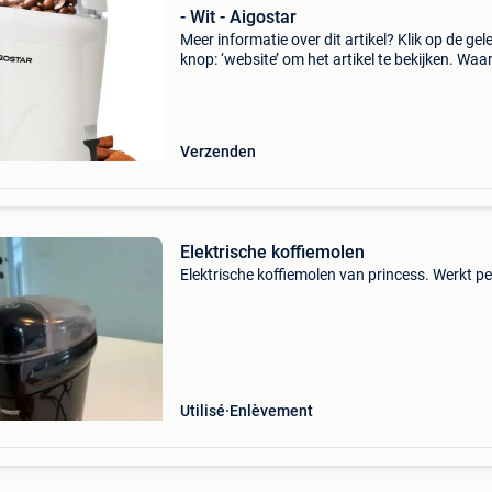
- Wit - Aigostar
Meer informatie over dit artikel? Klik op de gel
knop: ‘website’ om het artikel te bekijken. Wa
bestellen bij retourdeal.nl? Voor 15:00 besteld,
volgende werkdag in huis. 1 Jaar garantie op 
Verzenden
Elektrische koffiemolen
Elektrische koffiemolen van princess. Werkt pe
Utilisé
Enlèvement