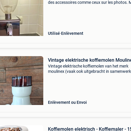
des accessoires comme ceux sur les photos.
d&#39;emploi disponible
Utilisé
Enlèvement
Vintage elektrische koffiemolen 
Vintage elektrische koffiemolen van het merk
moulinex (vaak ook uitgebracht in samenwerk
met tomado), vermoedelijk geproduceerd in d
jaren 60 of 70. Dit iconische retrokeukenappa
heeft een met
Enlèvement ou Envoi
Koffiemolen elektrisch - Koffiemaler - 