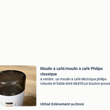
Moulin à café/moulin à café Philips
classique
à vendre : un moulin à café électrique philips
robuste et fiable doté d&#39;un bouton-pouss
orange distinctif. Vous recherchez le délicieux
parfum des grains de café fraîchement moulus
matin
Utilisé
Enlèvement ou Envoi