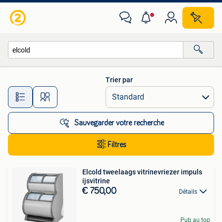
Toutes les catégories…
Trier par
Toutes les distances…
Sauvegarder votre recherche
Filtres
Elcold tweelaags vitrinevriezer impuls
ijsvitrine
€ 750,00
Détails
Pub au top