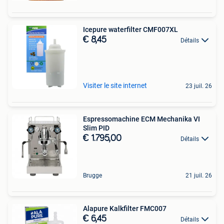
Icepure waterfilter CMF007XL
€ 8,45
Détails
Visiter le site internet
23 juil. 26
Espressomachine ECM Mechanika VI
Slim PID
€ 1.795,00
Détails
Brugge
21 juil. 26
Alapure Kalkfilter FMC007
€ 6,45
Détails