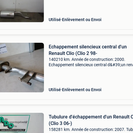
1.2, Berline avec hayon arrière, essence, 1.149
44kw (60pk), fwd, d7f726, 1998-09 / 2001-05,
bb0f;
Utilisé
Enlèvement ou Envoi
Echappement silencieux central d'un
Renault Clio (Clio 2 98-
140210 km. Année de construction: 2000.
Echappement silencieux central d&#39;un ren
clio (clio 2 98-) 1.4 16V si, berline avec hayon
arrière, essence, 1.390Cc, 70kw (95pk), fwd,
k4j712; k4j713
Utilisé
Enlèvement ou Envoi
Tubulure d'échappement d'un Renault C
(Clio 3 06-)
158281 km. Année de construction: 2007. Tub