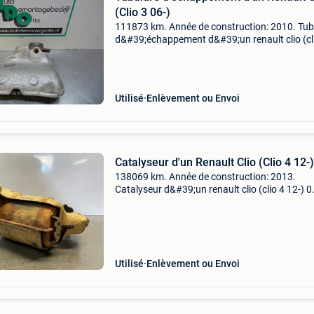
(Clio 3 06-)
111873 km. Année de construction: 2010. Tub
d&#39;échappement d&#39;un renault clio (cl
06-) 1.2 16V 75, berline avec hayon arrière,
essence, 1.149Cc, 55kw (75pk), fwd, d4f740;
d4fd7;
Utilisé
Enlèvement ou Envoi
Catalyseur d'un Renault Clio (Clio 4 12-)
138069 km. Année de construction: 2013.
Catalyseur d&#39;un renault clio (clio 4 12-) 0
Energy tce 90 12v, berline avec hayon arrière, 
portes, essence, 898cc, 66kw (90pk), fwd, h4
h4ba4,
Utilisé
Enlèvement ou Envoi