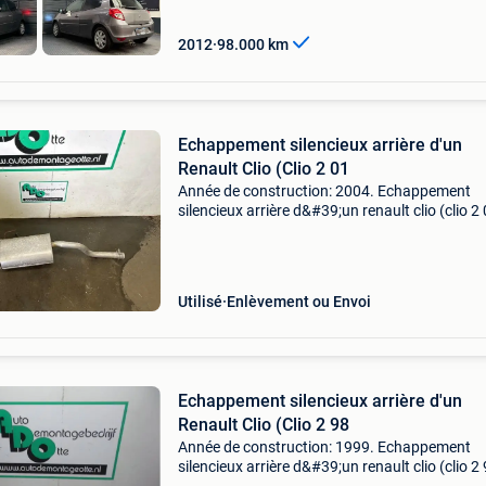
2012
98.000
km
Echappement silencieux arrière d'un
Renault Clio (Clio 2 01
Année de construction: 2004. Echappement
silencieux arrière d&#39;un renault clio (clio 2 
1.6 16V, berline avec hayon arrière, essence,
1.598Cc, 79kw (107pk), fwd, k4m708; k4m74
2001-06 / 2
Utilisé
Enlèvement ou Envoi
Echappement silencieux arrière d'un
Renault Clio (Clio 2 98
Année de construction: 1999. Echappement
silencieux arrière d&#39;un renault clio (clio 2 