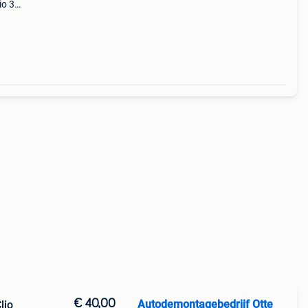
io 3
ce,
1,
€ 40,00
Autodemontagebedrijf Otte
lio