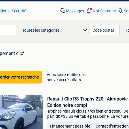
tions
Securité
Messages
Notifications
Se
Toutes les catégories…
T
pement clio'
Vous serez notifié des
rder votre recherche
nouveaux résultats
Renault Clio RS Trophy 220 | Akrapovic 
Édition noire compl
Trophée renault clio rs, très bien entretenu. De 
part d&#39;un véritable passionné. La voiture
dans un état exceptionnellement bien entreten
Financement possible
Carnet d'entretien
sans accident et exempte de dommages ou de