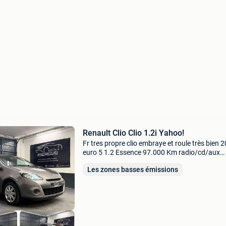
Renault Clio Clio 1.2i Yahoo!
Fr tres propre clio embraye et roule très bien 
euro 5 1.2 Essence 97.000 Km radio/cd/aux
direction assistée vitres électriques rétroviseu
Les zones basses émissions
électriques echappement sport (attestation)
verrouillag