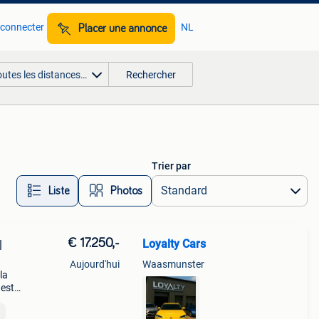
 connecter
NL
Placer une annonce
outes les distances…
Rechercher
Trier par
Liste
Photos
€ 17.250,-
Loyalty Cars
|
Aujourd'hui
Waasmunster
la
 est
u,
 ray