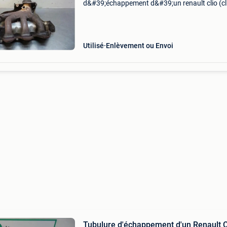
d&#39;échappement d&#39;un renault clio (cl
06-) 1.6 16V, berline avec hayon arrière, essen
1.598Cc, 82kw (111pk), fwd, k4m800; k4m80
Utilisé
Enlèvement ou Envoi
Tubulure d'échappement d'un Renault C