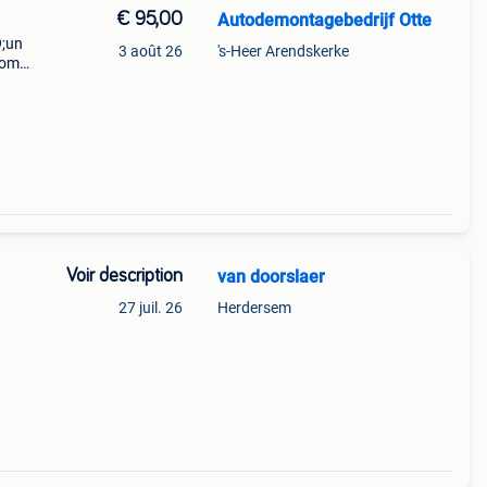
€ 95,00
Autodemontagebedrijf Otte
9;un
3 août 26
's-Heer Arendskerke
combi,
 wer
Voir description
van doorslaer
27 juil. 26
Herdersem