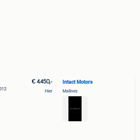
€ 4.450,-
Intact Motors
2012
Hier
Malines
rs