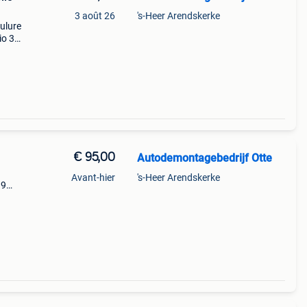
3 août 26
's-Heer Arendskerke
ulure
io 3
€ 95,00
Autodemontagebedrijf Otte
Avant-hier
's-Heer Arendskerke
.9
4
b400;