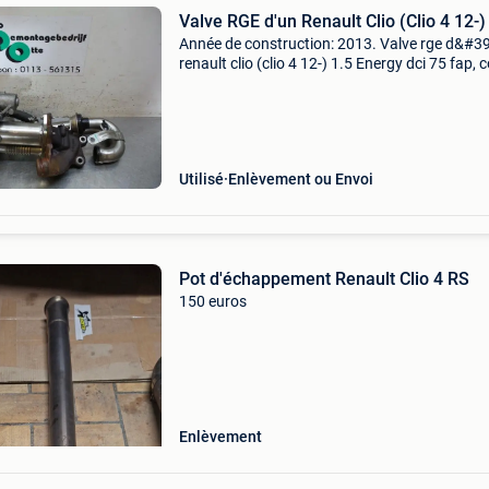
Valve RGE d'un Renault Clio (Clio 4 12-)
Année de construction: 2013. Valve rge d&#3
renault clio (clio 4 12-) 1.5 Energy dci 75 fap, 
4 portes, diesel, 1.461Cc, 55kw (75pk), fwd,
k9k612; k9k628; k9ke6, 2013-01 / 2021-08 op
Utilisé
Enlèvement ou Envoi
Pot d'échappement Renault Clio 4 RS
150 euros
Enlèvement